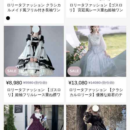
ロリータファッション クラシカ
ロリータファッション【ゴスロ
ルメイド風フリル付き長袖ワン
リ】 宮廷風レース重ね姫袖ワン
ピース
ピース
SALE
SALE
¥
8,980
¥
13,080
¥
9980
(割引前)
¥
14080
(割引前)
ロリータファッション 【ゴスロ
ロリータファッション 【クラシ
リ】姫袖フリルレース重ね襟ワ
カルロリータ】優雅な姫君のテ
ンピース
ィータイムドレス