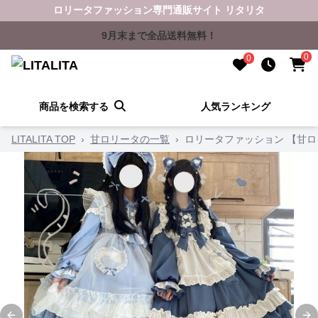
ロリータファッション専門通販サイト リタリタ
9月末まで全品送料無料！
0
0
商品を検索する
人気ランキング
LITALITA TOP
›
甘ロリータの一覧
›
ロリータファッション 【甘