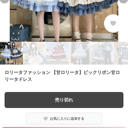
Previous slide
Ne
ロリータファッション 【甘ロリータ】ビックリボン甘ロ
リータドレス
売り切れ
お気に入りに追加する