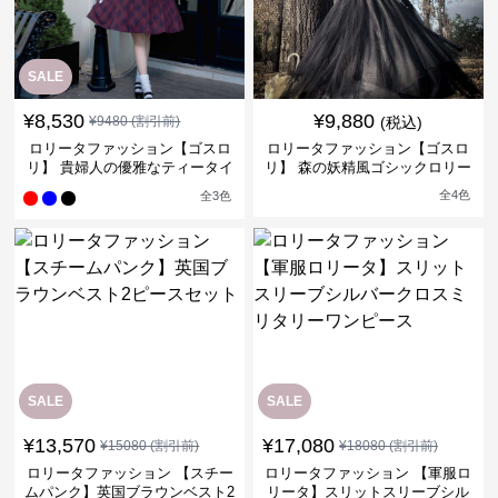
SALE
¥
8,530
¥
9,880
¥
9480
(割引前)
(税込)
ロリータファッション【ゴスロ
ロリータファッション【ゴスロ
リ】 貴婦人の優雅なティータイ
リ】 森の妖精風ゴシックロリー
ムドレス
タワンピース
全
4
色
全
3
色
SALE
SALE
¥
13,570
¥
17,080
¥
15080
(割引前)
¥
18080
(割引前)
ロリータファッション 【スチー
ロリータファッション 【軍服ロ
ムパンク】英国ブラウンベスト2
リータ】スリットスリーブシル