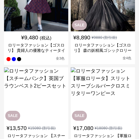
SALE
¥
9,480
¥
8,890
(税込)
¥
9880
(割引前)
ロリータファッション【ゴスロ
ロリータファッション【ゴスロ
リ】 貴婦人の優雅なティータイ
リ】 森の妖精風ゴシックロリー
ムドレス
タワンピース
全
4
色
全
3
色
SALE
SALE
¥
13,570
¥
17,080
¥
15080
(割引前)
¥
18080
(割引前)
ロリータファッション 【スチー
ロリータファッション 【軍服ロ