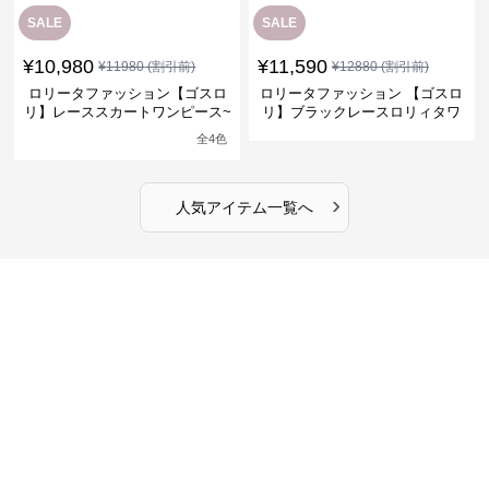
SALE
SALE
¥
10,980
¥
11,590
¥
11980
(割引前)
¥
12880
(割引前)
ロリータファッション【ゴスロ
ロリータファッション 【ゴスロ
リ】レーススカートワンピース~
リ】ブラックレースロリィタワ
館の庭の黒い霧~
ンピース
全
4
色
›
人気アイテム一覧へ