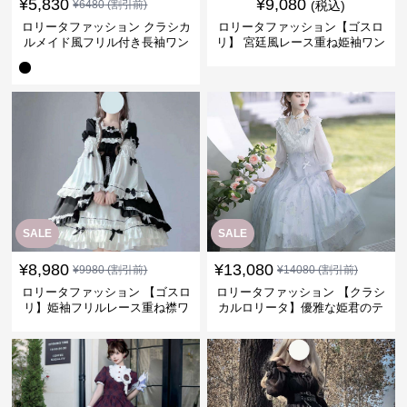
¥
5,830
¥
9,080
¥
6480
(割引前)
(税込)
ロリータファッション クラシカ
ロリータファッション【ゴスロ
ルメイド風フリル付き長袖ワン
リ】 宮廷風レース重ね姫袖ワン
ピース
ピース
SALE
SALE
¥
8,980
¥
13,080
¥
9980
(割引前)
¥
14080
(割引前)
ロリータファッション 【ゴスロ
ロリータファッション 【クラシ
リ】姫袖フリルレース重ね襟ワ
カルロリータ】優雅な姫君のテ
ンピース
ィータイムドレス