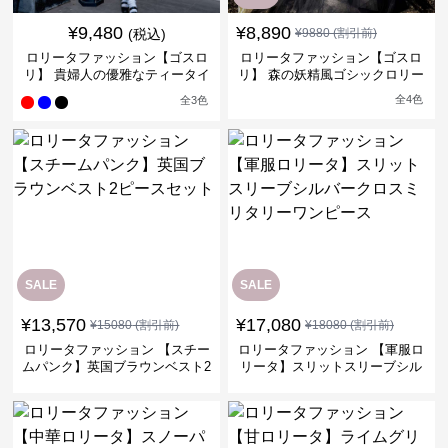
¥
9,480
¥
8,890
(税込)
¥
9880
(割引前)
ロリータファッション【ゴスロ
ロリータファッション【ゴスロ
リ】 貴婦人の優雅なティータイ
リ】 森の妖精風ゴシックロリー
ムドレス
タワンピース
全
4
色
全
3
色
SALE
SALE
¥
13,570
¥
17,080
¥
15080
(割引前)
¥
18080
(割引前)
ロリータファッション 【スチー
ロリータファッション 【軍服ロ
ムパンク】英国ブラウンベスト2
リータ】スリットスリーブシル
ピースセット
バークロスミリタリーワンピー
ス