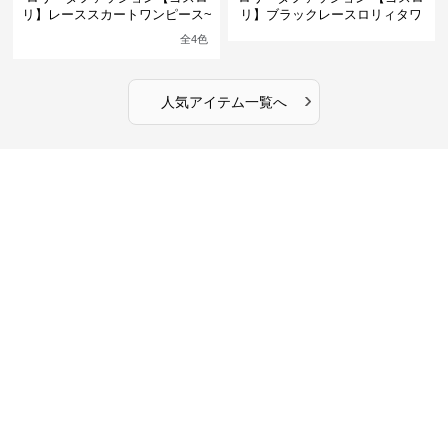
リ】レーススカートワンピース~
リ】ブラックレースロリィタワ
館の庭の黒い霧~
ンピース
全
4
色
›
人気アイテム一覧へ