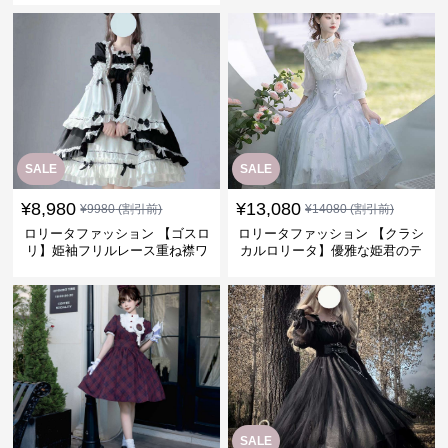
SALE
SALE
¥
8,980
¥
13,080
¥
9980
(割引前)
¥
14080
(割引前)
ロリータファッション 【ゴスロ
ロリータファッション 【クラシ
リ】姫袖フリルレース重ね襟ワ
カルロリータ】優雅な姫君のテ
ンピース
ィータイムドレス
SALE