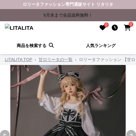
ロリータファッション専門通販サイト リタリタ
9月末まで全品送料無料！
0
0
商品を検索する
人気ランキング
LITALITA TOP
›
甘ロリータの一覧
›
ロリータファッション 【甘