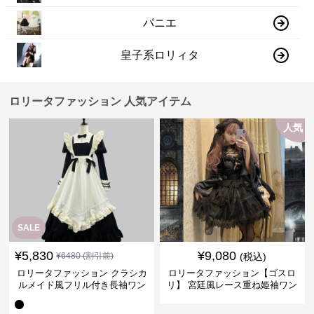
パニエ
皇子系ロリィタ
ロリータファッション 人気アイテム
人気
SALE
¥
5,830
¥
9,080
¥
6480
(割引前)
(税込)
ロリータファッション クラシカ
ロリータファッション【ゴスロ
ルメイド風フリル付き長袖ワン
リ】 宮廷風レース重ね姫袖ワン
ピース
ピース