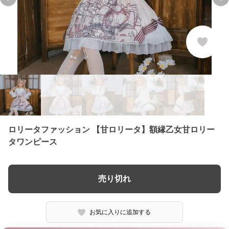
Previous slide
Ne
ロリータファッション 【甘ロリータ】額縁乙女甘ロリー
タワンピース
売り切れ
お気に入りに追加する