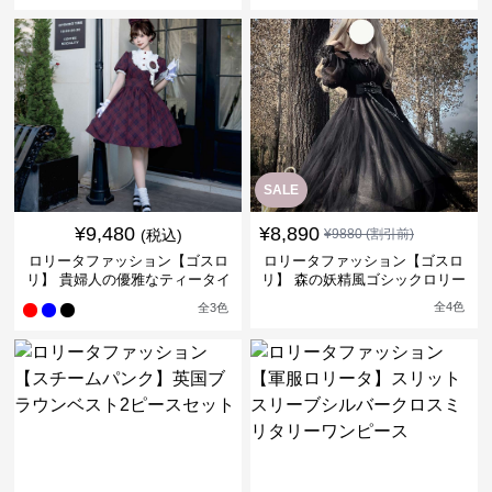
SALE
¥
9,480
¥
8,890
(税込)
¥
9880
(割引前)
ロリータファッション【ゴスロ
ロリータファッション【ゴスロ
リ】 貴婦人の優雅なティータイ
リ】 森の妖精風ゴシックロリー
ムドレス
タワンピース
全
4
色
全
3
色