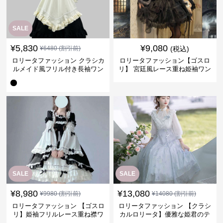
SALE
¥
5,830
¥
9,080
¥
6480
(割引前)
(税込)
ロリータファッション クラシカ
ロリータファッション【ゴスロ
ルメイド風フリル付き長袖ワン
リ】 宮廷風レース重ね姫袖ワン
ピース
ピース
SALE
SALE
¥
8,980
¥
13,080
¥
9980
(割引前)
¥
14080
(割引前)
ロリータファッション 【ゴスロ
ロリータファッション 【クラシ
リ】姫袖フリルレース重ね襟ワ
カルロリータ】優雅な姫君のテ
ンピース
ィータイムドレス