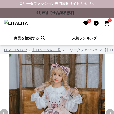
ロリータファッション専門通販サイト リタリタ
9月末まで全品送料無料！
0
0
商品を検索する
人気ランキング
LITALITA TOP
›
甘ロリータの一覧
›
ロリータファッション 【甘