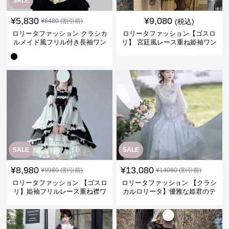
SALE
¥
5,830
¥
9,080
¥
6480
(割引前)
(税込)
ロリータファッション クラシカ
ロリータファッション【ゴスロ
ルメイド風フリル付き長袖ワン
リ】 宮廷風レース重ね姫袖ワン
ピース
ピース
SALE
SALE
¥
8,980
¥
13,080
¥
9980
(割引前)
¥
14080
(割引前)
ロリータファッション 【ゴスロ
ロリータファッション 【クラシ
リ】姫袖フリルレース重ね襟ワ
カルロリータ】優雅な姫君のテ
ンピース
ィータイムドレス