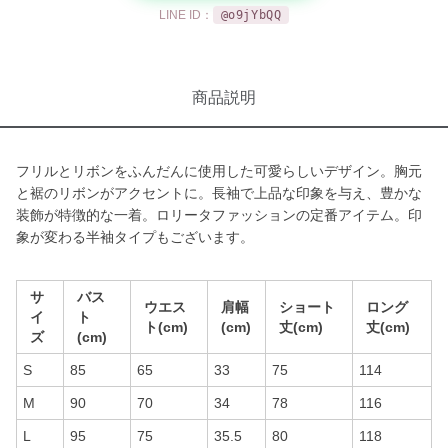
LINE ID：
@o9jYbQQ
商品説明
フリルとリボンをふんだんに使用した可愛らしいデザイン。胸元
と裾のリボンがアクセントに。長袖で上品な印象を与え、豊かな
装飾が特徴的な一着。ロリータファッションの定番アイテム。印
象が変わる半袖タイプもございます。
サ
バス
ウエス
肩幅
ショート
ロング
イ
ト
ト(cm)
(cm)
丈(cm)
丈(cm)
ズ
(cm)
S
85
65
33
75
114
M
90
70
34
78
116
L
95
75
35.5
80
118