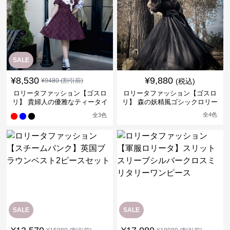
SALE
¥
8,530
¥
9,880
¥
9480
(割引前)
(税込)
ロリータファッション【ゴスロ
ロリータファッション【ゴスロ
リ】 貴婦人の優雅なティータイ
リ】 森の妖精風ゴシックロリー
ムドレス
タワンピース
全
4
色
全
3
色
SALE
SALE