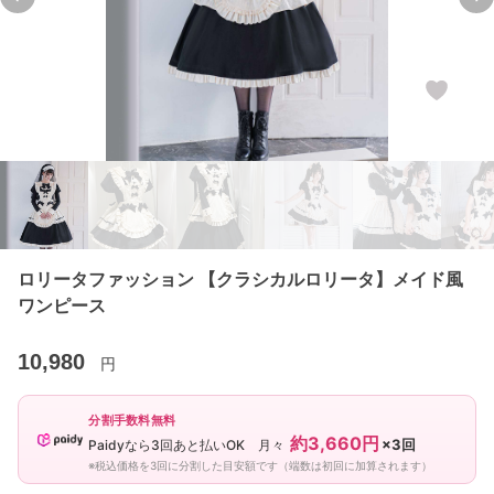
Previous slide
Ne
ロリータファッション 【クラシカルロリータ】メイド風
ワンピース
10,980
円
分割手数料無料
約3,660円
×3回
Paidyなら3回あと払いOK 月々
※税込価格を3回に分割した目安額です（端数は初回に加算されます）