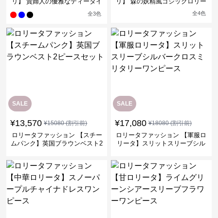
リ】 貴婦人の優雅なティータイ
リ】 森の妖精風ゴシックロリー
ムドレス
タワンピース
全
4
色
全
3
色
SALE
SALE
¥
13,570
¥
17,080
¥
15080
(割引前)
¥
18080
(割引前)
ロリータファッション 【スチー
ロリータファッション 【軍服ロ
ムパンク】英国ブラウンベスト2
リータ】スリットスリーブシル
ピースセット
バークロスミリタリーワンピー
ス