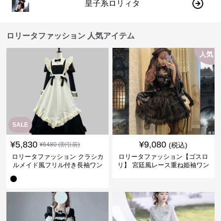
皇子系ロリィタ
ロリータファッション 人気アイテム
人気
SALE
¥
5,830
¥
9,080
¥
6480
(割引前)
(税込)
ロリータファッション クラシカ
ロリータファッション【ゴスロ
ルメイド風フリル付き長袖ワン
リ】 宮廷風レース重ね姫袖ワン
ピース
ピース