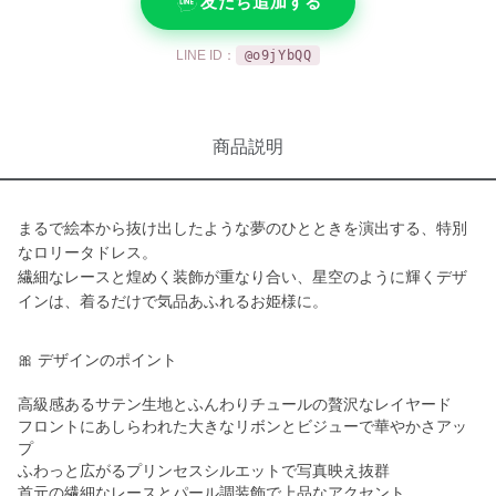
友だち追加する
LINE ID：
@o9jYbQQ
商品説明
まるで絵本から抜け出したような夢のひとときを演出する、特別
なロリータドレス。
繊細なレースと煌めく装飾が重なり合い、星空のように輝くデザ
インは、着るだけで気品あふれるお姫様に。
🎀 デザインのポイント
高級感あるサテン生地とふんわりチュールの贅沢なレイヤード
フロントにあしらわれた大きなリボンとビジューで華やかさアッ
プ
ふわっと広がるプリンセスシルエットで写真映え抜群
首元の繊細なレースとパール調装飾で上品なアクセント