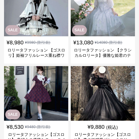
SALE
SALE
¥
8,980
¥
13,080
¥
9980
(割引前)
¥
14080
(割引前)
ロリータファッション 【ゴスロ
ロリータファッション 【クラシ
リ】姫袖フリルレース重ね襟ワ
カルロリータ】優雅な姫君のテ
ンピース
ィータイムドレス
SALE
¥
8,530
¥
9,880
¥
9480
(割引前)
(税込)
ロリータファッション【ゴスロ
ロリータファッション【ゴスロ