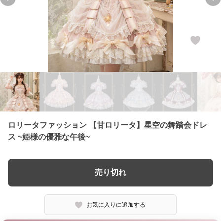
Previous slide
Ne
ロリータファッション 【甘ロリータ】星空の舞踏会ドレ
ス ~姫様の優雅な午後~
売り切れ
お気に入りに追加する