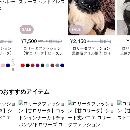
SALE
SALE
¥
7,500
¥
2,450
¥
(割引前)
¥
8510
(割引前)
¥
2720
(割引前)
ッション
ロリータファッション
ロリータファッション
ロリ
リータ】
【甘ロリータ】ビーズレ
黒薔薇フリル帽子 ロリ
天使
スヘッド
ースヘッドドレス
ータ髪飾りアクセサリー
アバ
全
全
10
17
色
色
のおすすめアイテム