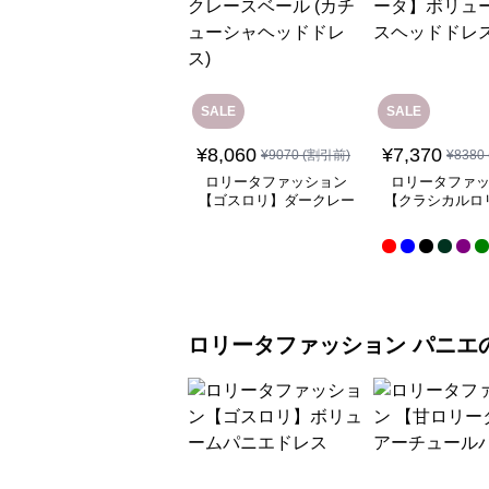
SALE
SALE
¥
8,060
¥
7,370
¥
9070
(割引前)
¥
8380
ロリータファッション
ロリータファ
【ゴスロリ】ダークレー
【クラシカルロ
スベール (カチューシャ
ボリュームレー
ヘッドドレス)
ドレス
ロリータファッション
パニエ