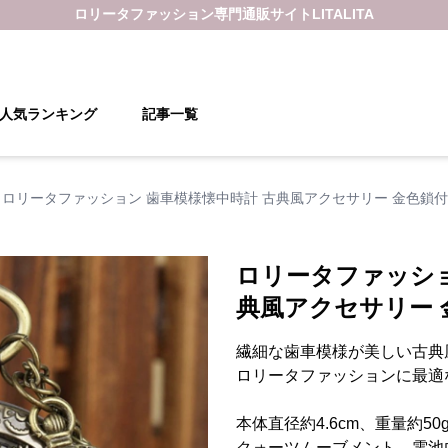
ロリータファッション
専門通販サイト
LITALITA
人気ランキング
記事一覧
ロリータファッション 歯車模様懐中時計 古典風アクセサリー 金色鎖付
ロリータファッショ
典風アクセサリー 
繊細な歯車模様が美しい古典
ロリータファッションに最適
本体直径約4.6cm、重量約5
クォーツムーブメント、電池