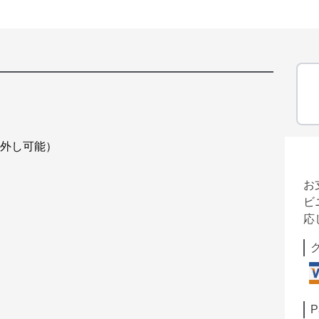
り外し可能）
お
ビ
応
P