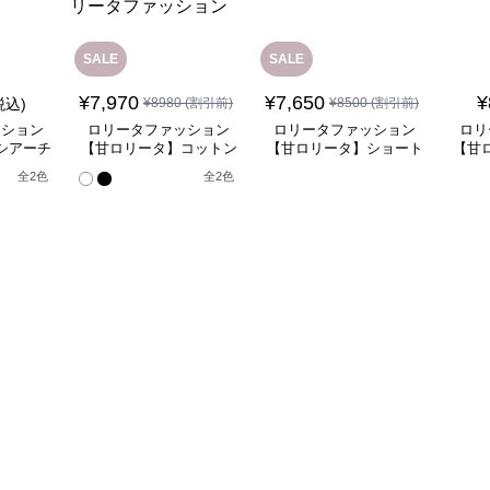
SALE
SALE
¥
7,970
¥
7,650
¥
税込)
¥
8980
(割引前)
¥
8500
(割引前)
ッション
ロリータファッション
ロリータファッション
ロリ
シアーチ
【甘ロリータ】コットン
【甘ロリータ】ショート
【甘
ニエ
インナーカボチャパン
丈パニエ ロリータファ
全
2
色
全
2
色
ツ/ドロワーズ ロリータ
ッション
ファッション