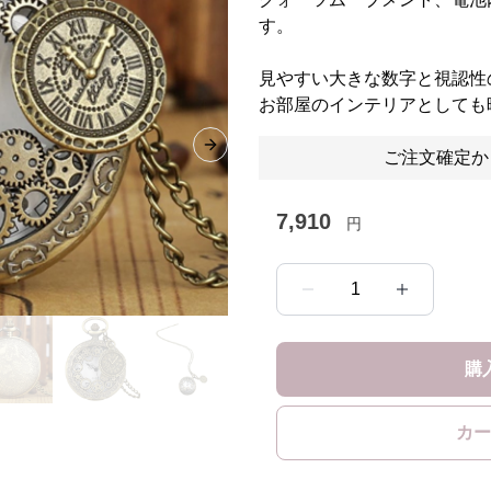
す。
見やすい大きな数字と視認性
お部屋のインテリアとしても
Next slide
ご注文確定か
7,910
円
1
購
カー