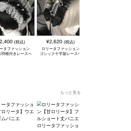
SALE
2,400
¥
2,620
¥
2,140
(税込)
(税込)
¥
2380
(割引前)
ータファッション
ロリータファッション
ロリータファッション
の羽根付きレースヘ
ゴシック十字架レースヘ
白レースフリルカチュ
ンド髪留めアクセサ
アバンド髪留めアクセサ
シャ アクセサリー リボ
リー
リー
ン付きヘアバンド
もっと見る