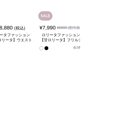
SALE
SALE
8,880
¥
7,990
¥
7,940
(税込)
¥
8880
(割引前)
¥
8830
(割引前)
ータファッション
ロリータファッション
ロリータファッション
ロリータ】ウエスト
【甘ロリータ】フリルシ
【ゴスロリ】チュール
ゴムパニエ
ョート丈パニエ ロリー
ニエ
全
4
色
全
2
色
タファッション