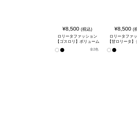
¥
8,500
¥
8,500
(税込)
(
ロリータファッション
ロリータファ
【ゴスロリ】ボリューム
【甘ロリータ】
パニエドレス
ュールパ
全
2
色