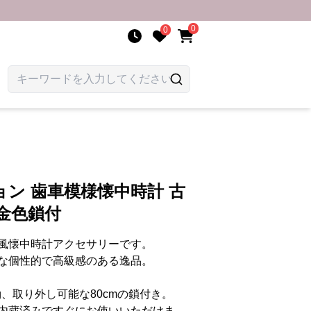
0
0
ン 歯車模様懐中時計 古
金色鎖付
風懐中時計アクセサリーです。
な個性的で高級感のある逸品。
0g、取り外し可能な80cmの鎖付き。
内蔵済みですぐにお使いいただけま