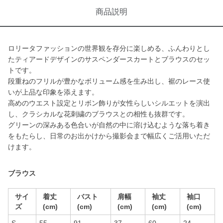
商品説明
ロリータファッションの世界観を存分に楽しめる、ふんわりとし
たティアードデザインのサスペンダースカートとブラウスのセッ
トです。
段重ねのフリルが豊かなボリューム感を生み出し、裾のレース使
いが上品な印象を添えます。
高めのウエスト設定とリボン飾りが女性らしいシルエットを演出
し、クラシカルな花刺繍のブラウスとの相性も抜群です。
グリーンの深みある色合いが自然の中に溶け込むような落ち着き
をもたらし、日常のお出かけから撮影会まで幅広くご活用いただ
けます。
ブラウス
サイ
着丈
バスト
肩幅
袖丈
袖口
ズ
(cm)
(cm)
(cm)
(cm)
(cm)