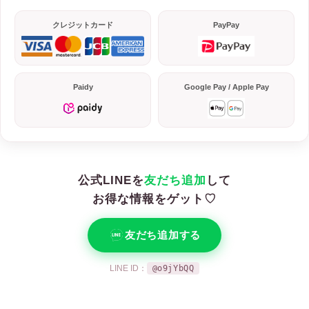
クレジットカード
PayPay
Paidy
Google Pay / Apple Pay
公式LINEを
友だち追加
して
お得な情報をゲット♡
友だち追加する
LINE ID：
@o9jYbQQ