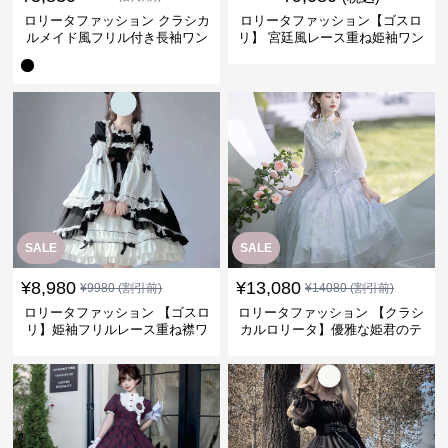
ロリータファッション クラシカ
ロリータファッション【ゴスロ
ルメイド風フリル付き長袖ワン
リ】 宮廷風レース重ね姫袖ワン
ピース
ピース
SALE
SALE
¥
8,980
¥
13,080
¥
9980
(割引前)
¥
14080
(割引前)
ロリータファッション 【ゴスロ
ロリータファッション 【クラシ
リ】姫袖フリルレース重ね襟ワ
カルロリータ】優雅な姫君のテ
ンピース
ィータイムドレス