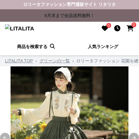
ロリータファッション専門通販サイト リタリタ
9月末まで全品送料無料！
0
0
商品を検索する
人気ランキング
LITALITA TOP
›
グリーンの一覧
›
ロリータファッション 花園を