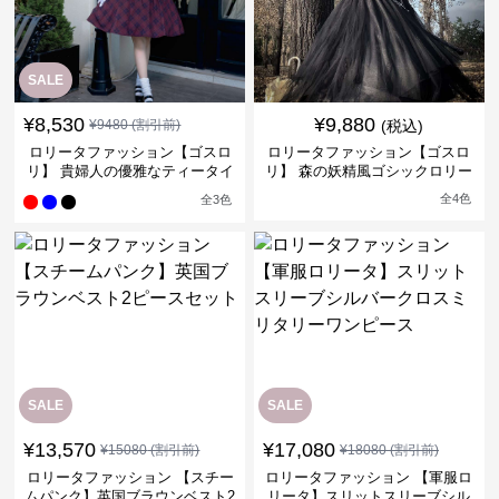
SALE
¥
8,530
¥
9,880
¥
9480
(割引前)
(税込)
ロリータファッション【ゴスロ
ロリータファッション【ゴスロ
リ】 貴婦人の優雅なティータイ
リ】 森の妖精風ゴシックロリー
ムドレス
タワンピース
全
4
色
全
3
色
SALE
SALE
¥
13,570
¥
17,080
¥
15080
(割引前)
¥
18080
(割引前)
ロリータファッション 【スチー
ロリータファッション 【軍服ロ
ムパンク】英国ブラウンベスト2
リータ】スリットスリーブシル