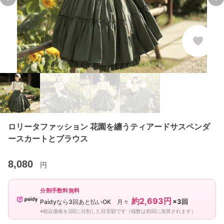
Previous slide
Ne
ロリータファッション 花園を纏うティアードサスペンダ
ースカートとブラウス
8,080
円
分割手数料無料
約2,693円
×3回
Paidyなら3回あと払いOK 月々
※税込価格を3回に分割した目安額です（端数は初回に加算されます）