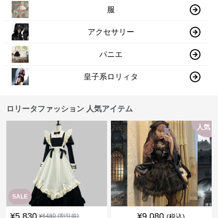
服
アクセサリー
パニエ
皇子系ロリィタ
ロリータファッション 人気アイテム
人気
SALE
¥
5,830
¥
9,080
¥
6480
(割引前)
(税込)