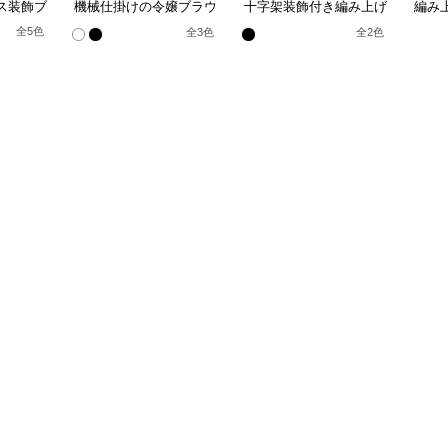
ス装飾ブ
機械仕掛けの令嬢ブラウ
十字架装飾付き編み上げ
編み
タ風高襟
ス&ジャンパースカート
襟付き長袖姫袖ブラウス
フ
全
5
色
全
3
色
全
2
色
三点組