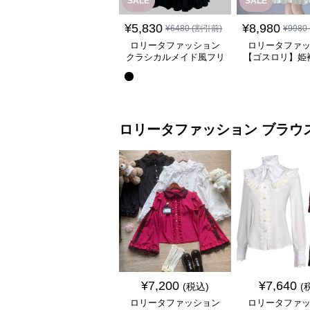
SALE
SALE
¥
5,830
¥
8,980
¥
6480
(割引前)
¥
9980
ロリータファッション
ロリータファ
クラシカルメイド風フリ
【ゴスロリ】姫
ル付き長袖ワンピース
レース重ね襟ワ
ロリータファッション
ブラウ
¥
7,200
¥
7,640
(税込)
(
ロリータファッション
ロリータファ