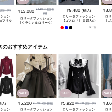
SALE
SALE
¥
14080
(割引
¥
9,480
¥
8,
(割引前)
(税込)
¥
13,080
前)
ッション
ロリータファッション
ロリ
ロリータファッション
袖フリル
【ゴスロリ】 貴婦人の
【ゴ
【クラシカルロリータ】
ンピース
優雅なティータイムドレ
風ゴ
優雅な姫君のティータイ
全
3
色
ス
ムドレス
ス
のおすすめアイテム
SALE
SALE
SALE
¥
5,200
¥
5,920
¥
3,
税込)
¥
5780
(割引前)
¥
6580
(割引前)
ッション
ロリータファッション
ロリータファッション
ロリ