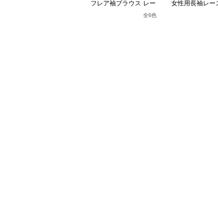
フレア袖ブラウス レー
女性用長袖レー
ス装飾ロリータ風シャツ
ラウス ロリー
全
6
色
シャツ