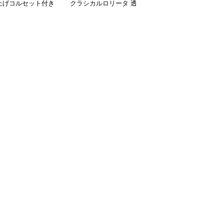
上げコルセット付き
クラシカルロリータ 透
甘ロリータ 半袖ブラウ
リルスカート一式
け感半袖ブラウス フリ
ス 編み上げ人形風 姫袖
ル袖