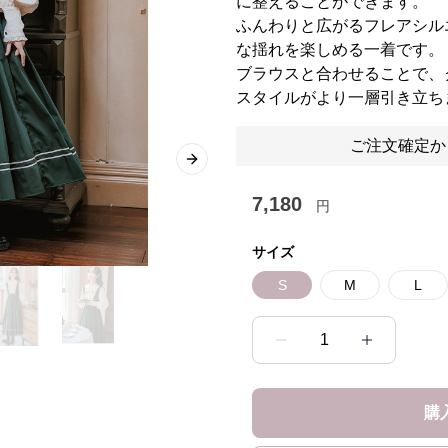
に整えることができます。
ふんわりと広がるフレアシル
な揺れを楽しめる一着です。
ブラウスと合わせることで、
スタイルがより一層引き立ち
ご注文確定か
Next slide
7,180
円
サイズ
S
M
L
1
購