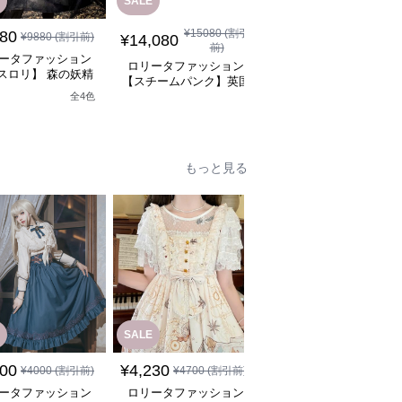
SALE
SALE
¥
15080
(割引
¥
18080
(割引
880
¥
9880
(割引前)
¥
14,080
¥
17,080
前)
前)
ータファッション
ロリータファッション
ロリータファッション
スロリ】 森の妖精
【スチームパンク】英国
【軍服ロリータ】スリ
シックロリータワン
ブラウンベスト2ピース
トスリーブシルバーク
全
4
色
ピース
セット
スミリタリーワンピー
もっと見る
SALE
600
¥
4,230
¥
4,000
¥
4000
(割引前)
¥
4700
(割引前)
(税込)
ータファッション
ロリータファッション
ロリータファッション