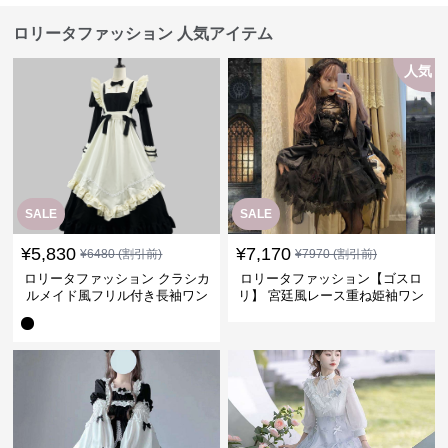
ロリータファッション 人気アイテム
人気
SALE
SALE
¥
5,830
¥
7,170
¥
6480
(割引前)
¥
7970
(割引前)
ロリータファッション クラシカ
ロリータファッション【ゴスロ
ルメイド風フリル付き長袖ワン
リ】 宮廷風レース重ね姫袖ワン
ピース
ピース