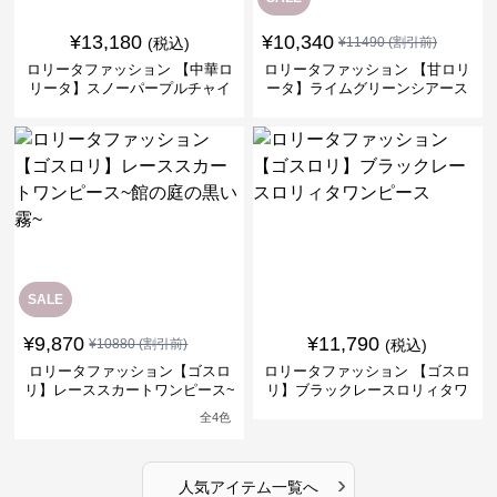
¥
13,180
¥
10,340
(税込)
¥
11490
(割引前)
ロリータファッション 【中華ロ
ロリータファッション 【甘ロリ
リータ】スノーパープルチャイ
ータ】ライムグリーンシアース
ナドレスワンピース
リーブフラワーワンピース
SALE
¥
9,870
¥
11,790
¥
10880
(割引前)
(税込)
ロリータファッション【ゴスロ
ロリータファッション 【ゴスロ
リ】レーススカートワンピース~
リ】ブラックレースロリィタワ
館の庭の黒い霧~
ンピース
全
4
色
›
人気アイテム一覧へ