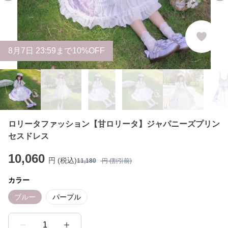
8
月
7
日 23:59まで10%OFF
ロリータファッション【甘ロリータ】ジャパニーズプリン
セスドレス
10,060
円 (税込)
11,180
円 (割引前)
カラー
ブルー
パープル
1