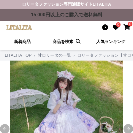
ロリータファッション
専門通販サイト
LITALITA
15,000
円以上のご購入で送料無料
0
0
新着商品
商品を検索
人気ランキング
LITALITA TOP
›
甘ロリータの一覧
›
ロリータファッション【甘ロ
Previous slide
Ne