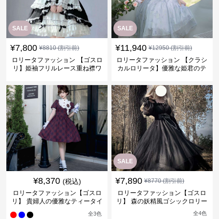
SALE
SALE
¥
7,800
¥
11,940
¥
8810
(割引前)
¥
12950
(割引前)
ロリータファッション 【ゴスロ
ロリータファッション 【クラシ
リ】姫袖フリルレース重ね襟ワ
カルロリータ】優雅な姫君のテ
ンピース
ィータイムドレス
SALE
¥
8,370
¥
7,890
(税込)
¥
8770
(割引前)
ロリータファッション【ゴスロ
ロリータファッション【ゴスロ
リ】 貴婦人の優雅なティータイ
リ】 森の妖精風ゴシックロリー
ムドレス
タワンピース
全
4
色
全
3
色