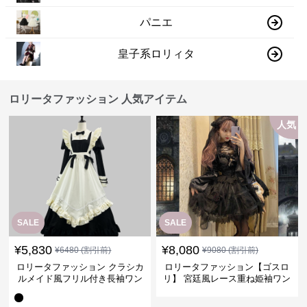
パニエ
皇子系ロリィタ
ロリータファッション 人気アイテム
人気
SALE
SALE
¥
5,830
¥
8,080
¥
6480
(割引前)
¥
9080
(割引前)
ロリータファッション クラシカ
ロリータファッション【ゴスロ
ルメイド風フリル付き長袖ワン
リ】 宮廷風レース重ね姫袖ワン
ピース
ピース