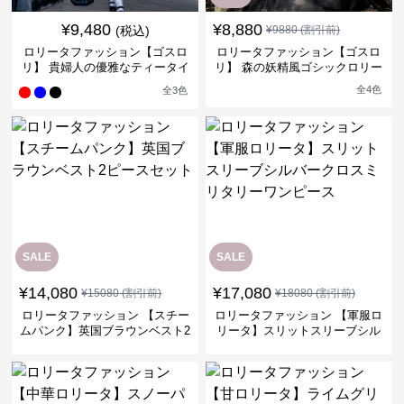
¥
9,480
¥
8,880
(税込)
¥
9880
(割引前)
ロリータファッション【ゴスロ
ロリータファッション【ゴスロ
リ】 貴婦人の優雅なティータイ
リ】 森の妖精風ゴシックロリー
ムドレス
タワンピース
全
4
色
全
3
色
SALE
SALE
¥
14,080
¥
17,080
¥
15080
(割引前)
¥
18080
(割引前)
ロリータファッション 【スチー
ロリータファッション 【軍服ロ
ムパンク】英国ブラウンベスト2
リータ】スリットスリーブシル
ピースセット
バークロスミリタリーワンピー
ス