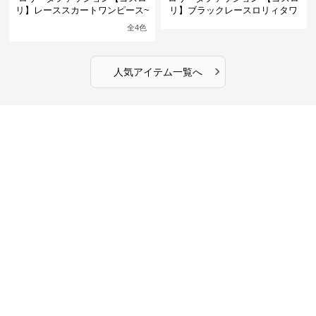
リ】レーススカートワンピース~
リ】ブラックレースロリィタワ
館の庭の黒い霧~
ンピース
全
4
色
›
人気アイテム一覧へ