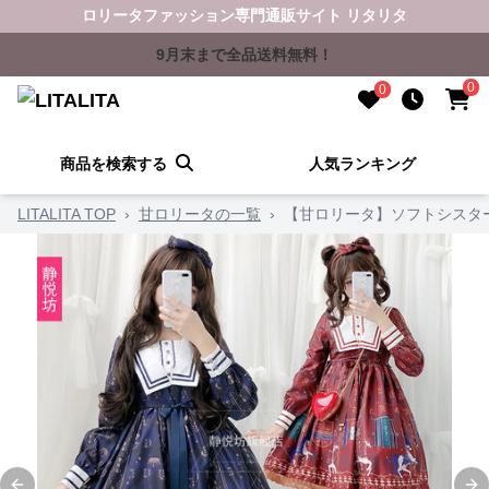
ロリータファッション専門通販サイト リタリタ
9月末まで全品送料無料！
0
0
商品を検索する
人気ランキング
LITALITA TOP
›
甘ロリータの一覧
›
【甘ロリータ】ソフトシスタ