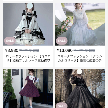
SALE
SALE
¥
8,980
¥
13,080
¥
9980
(割引前)
¥
14080
(割引前)
ロリータファッション 【ゴスロ
ロリータファッション 【クラシ
リ】姫袖フリルレース重ね襟ワ
カルロリータ】優雅な姫君のテ
ンピース
ィータイムドレス
SALE