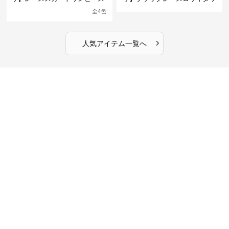
館の庭の黒い霧~
ンピース
全
4
色
›
人気アイテム一覧へ