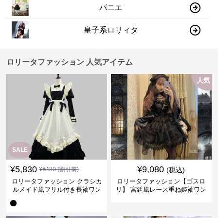
パニエ
皇子系ロリィタ
ロリータファッション 人気アイテム
人気
SALE
¥
5,830
¥
9,080
¥
6480
(割引前)
(税込)
ロリータファッション クラシカ
ロリータファッション【ゴスロ
ルメイド風フリル付き長袖ワン
リ】 宮廷風レース重ね姫袖ワン
ピース
ピース