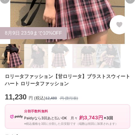
Previous slide
Ne
8
月
9
日 23:59まで10%OFF
ロリータファッション【甘ロリータ】ブラストスウィート
ハート ロリータファッション
11,230
円 (税込)
12,480
円 (割引前)
分割手数料無料
約3,743円
×3回
Paidyなら3回あと払いOK 月々
※税込価格を3回に分割した目安額です（端数は初回に加算されます）