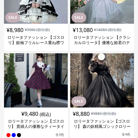
SALE
SALE
¥
8,980
¥
13,080
¥
9980
(割引前)
¥
14080
(割引前)
ロリータファッション 【ゴスロ
ロリータファッション 【クラシ
リ】姫袖フリルレース重ね襟ワ
カルロリータ】優雅な姫君のテ
ンピース
ィータイムドレス
SALE
¥
9,480
¥
8,880
¥
9880
(割引前)
(税込)
ロリータファッション【ゴスロ
ロリータファッション【ゴスロ
リ】 貴婦人の優雅なティータイ
リ】 森の妖精風ゴシックロリー
ムドレス
タワンピース
全
4
色
全
3
色