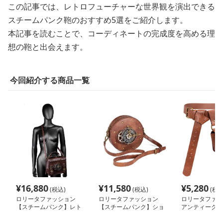
この記事では、レトロフューチャーな世界観を演出できる
スチームパンク鞄のおすすめ5選をご紹介します。
本記事を読むことで、コーディネートの完成度を高める理
想の鞄と出会えます。
今回紹介する商品一覧
¥
16,880
¥
11,580
¥
5,280
(税込)
(税込)
(税込
ロリータファッション
ロリータファッション
ロリータファッ
【スチームパンク】レト
【スチームパンク】ショ
アンティーク調
ロスタイル女性用ワンシ
ルダーメッセンジャーバ
ポーチ
ョルダー斜めポータブル
ッグ