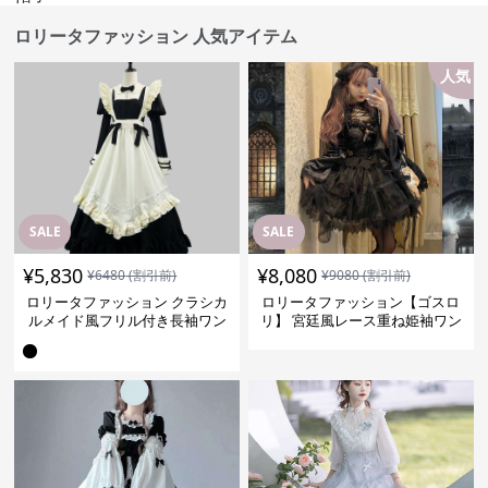
ロリータファッション 人気アイテム
人気
SALE
SALE
¥
5,830
¥
8,080
¥
6480
(割引前)
¥
9080
(割引前)
ロリータファッション クラシカ
ロリータファッション【ゴスロ
ルメイド風フリル付き長袖ワン
リ】 宮廷風レース重ね姫袖ワン
ピース
ピース