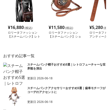
¥
16,880
¥
11,580
¥
5,280
(税込)
(税込)
(税込
ロリータファッション
ロリータファッション
ロリータファッ
【スチームパンク】レト
【スチームパンク】ショ
アンティーク調
ロスタイル女性用ワンシ
ルダーメッセンジャーバ
ポーチ
ョルダー斜めポータブル
ッグ
バッグ
おすすめ記事一覧
スチームパンク帽子おすすめ5選｜レトロフューチャーな世
界観を演出
更新日
2026-06-18
スチームパンクアクセサリーおすすめ5選｜歯車モチーフが
コーデのアクセントに
更新日
2026-06-18