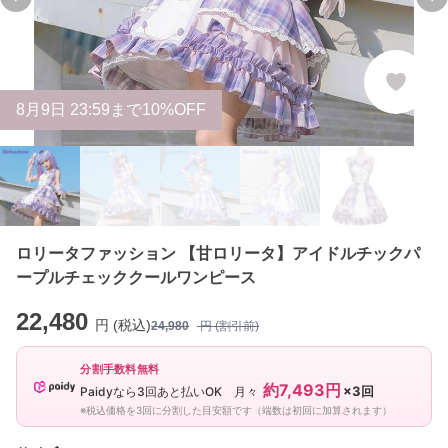
Previous slide
Ne
8
月
9
日 23:59まで10%OFF
ロリータファッション 【甘ロリータ】アイドルチックパ
ープルチェッククールワンピース
22,480
円 (税込)
24,980
円 (割引前)
分割手数料無料
約7,493円
×3回
Paidyなら3回あと払いOK 月々
※税込価格を3回に分割した目安額です（端数は初回に加算されます）