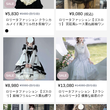
SALE
¥
5,830
¥
9,080
¥
6480
(割引前)
(税込)
ロリータファッション クラシカ
ロリータファッション【ゴスロ
ルメイド風フリル付き長袖ワン
リ】 宮廷風レース重ね姫袖ワン
ピース
ピース
SALE
SALE
¥
8,980
¥
13,080
¥
9980
(割引前)
¥
14080
(割引前)
ロリータファッション 【ゴスロ
ロリータファッション 【クラシ
リ】姫袖フリルレース重ね襟ワ
カルロリータ】優雅な姫君のテ
ンピース
ィータイムドレス