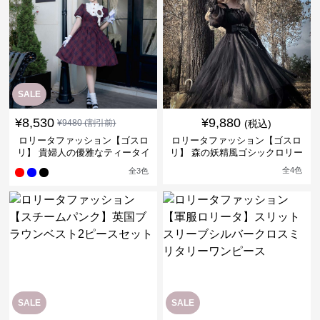
SALE
¥
8,530
¥
9,880
¥
9480
(割引前)
(税込)
ロリータファッション【ゴスロ
ロリータファッション【ゴスロ
リ】 貴婦人の優雅なティータイ
リ】 森の妖精風ゴシックロリー
ムドレス
タワンピース
全
4
色
全
3
色
SALE
SALE