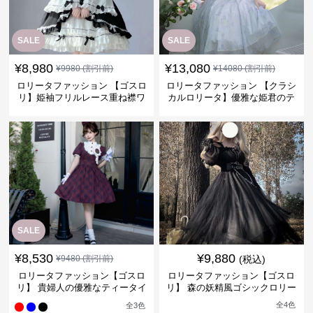
SALE
SALE
¥
8,980
¥
13,080
¥
9980
(割引前)
¥
14080
(割引前)
ロリータファッション 【ゴスロ
ロリータファッション 【クラシ
リ】姫袖フリルレース重ね襟ワ
カルロリータ】優雅な姫君のテ
ンピース
ィータイムドレス
SALE
¥
8,530
¥
9,880
¥
9480
(割引前)
(税込)
ロリータファッション【ゴスロ
ロリータファッション【ゴスロ
リ】 貴婦人の優雅なティータイ
リ】 森の妖精風ゴシックロリー
ムドレス
タワンピース
全
4
色
全
3
色