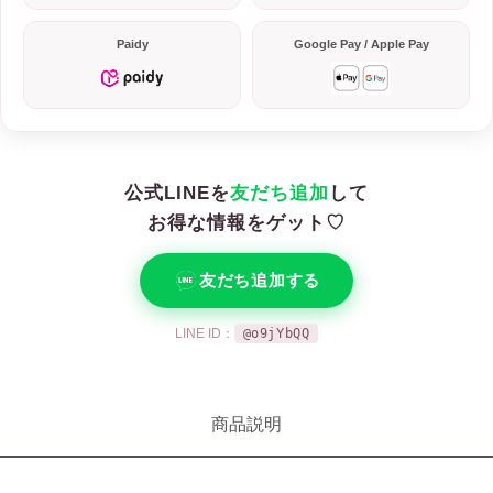
Paidy
Google Pay / Apple Pay
公式LINEを
友だち追加
して
お得な情報をゲット♡
友だち追加する
LINE ID：
@o9jYbQQ
商品説明