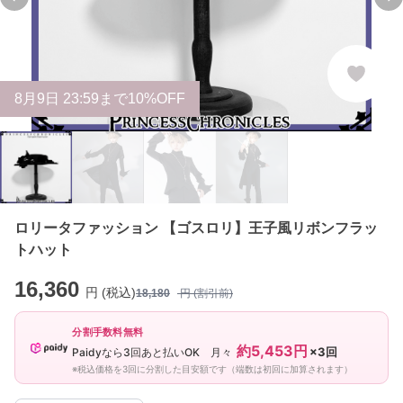
Previous slide
Ne
8
月
9
日 23:59まで10%OFF
ロリータファッション 【ゴスロリ】王子風リボンフラッ
トハット
16,360
円 (税込)
18,180
円 (割引前)
分割手数料無料
約5,453円
×3回
Paidyなら3回あと払いOK 月々
※税込価格を3回に分割した目安額です（端数は初回に加算されます）