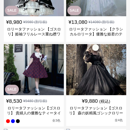
SALE
SALE
¥
8,980
¥
13,080
¥
9980
(割引前)
¥
14080
(割引前)
ロリータファッション 【ゴスロ
ロリータファッション 【クラシ
リ】姫袖フリルレース重ね襟ワ
カルロリータ】優雅な姫君のテ
ンピース
ィータイムドレス
SALE
¥
8,530
¥
9,880
¥
9480
(割引前)
(税込)
ロリータファッション【ゴスロ
ロリータファッション【ゴスロ
リ】 貴婦人の優雅なティータイ
リ】 森の妖精風ゴシックロリー
ムドレス
タワンピース
全
4
色
全
3
色