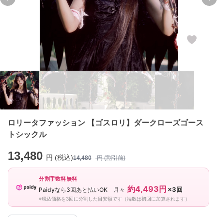
Previous slide
Ne
ロリータファッション 【ゴスロリ】ダークローズゴース
トシックル
13,480
円 (税込)
14,480
円 (割引前)
分割手数料無料
約4,493円
×3回
Paidyなら3回あと払いOK 月々
※税込価格を3回に分割した目安額です（端数は初回に加算されます）