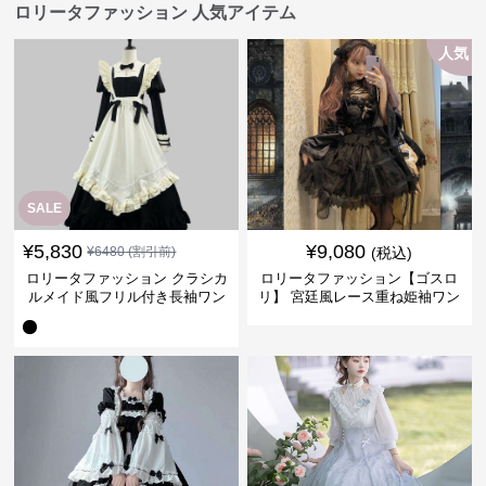
ロリータファッション 人気アイテム
人気
SALE
¥
5,830
¥
9,080
¥
6480
(割引前)
(税込)
ロリータファッション クラシカ
ロリータファッション【ゴスロ
ルメイド風フリル付き長袖ワン
リ】 宮廷風レース重ね姫袖ワン
ピース
ピース