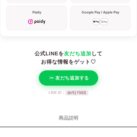
Paidy
Google Pay / Apple Pay
公式LINEを
友だち追加
して
お得な情報をゲット♡
友だち追加する
LINE ID：
@o9jYbQQ
商品説明