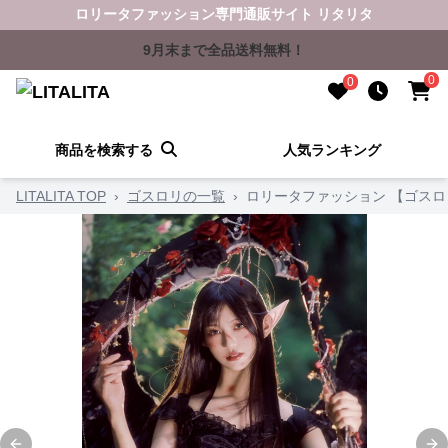
ロリータファッション専門通販サイト リタリタ
9月末まで全品送料無料！
0
0
商品を検索する
人気ランキング
LITALITA TOP
›
ゴスロリの一覧
›
ロリータファッション 【ゴス