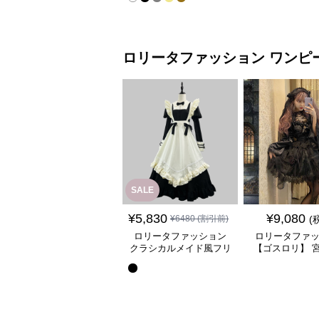
ロリータファッション
ワンピ
SALE
¥
5,830
¥
9,080
¥
6480
(割引前)
(
ロリータファッション
ロリータファ
クラシカルメイド風フリ
【ゴスロリ】 
ル付き長袖ワンピース
ース重ね姫袖ワ