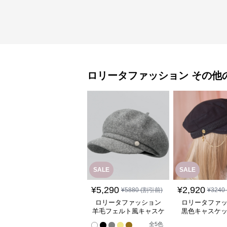
ロリータファッション
その他
SALE
SALE
¥
5,290
¥
2,920
¥
5880
(割引前)
¥
3240
ロリータファッション
ロリータファ
羊毛フェルト風キャスケ
黒色キャスケ
ット帽
金色チェーン
全
5
色