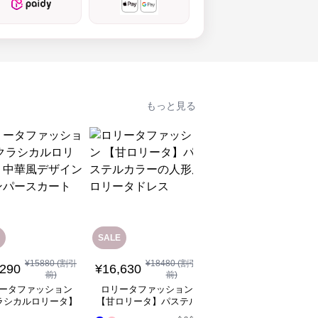
もっと見る
SALE
¥
15880
(割引
¥
18480
(割引
¥
14,080
(税込)
,290
¥
16,630
前)
前)
ロリータファッション
ータファッション
ロリータファッション
【クラシカルロリータ
ラシカルロリータ】
【甘ロリータ】パステル
レースリボンメルヘン
風デザインジャンパ
カラーの人形風ロリータ