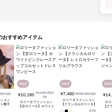
のおすすめアイテム
SALE
SALE
SALE
¥
11180
(割引
¥
7,480
(割引前)
¥
8480
(割引前)
¥
10,180
¥
14
前)
ッション
ロリータファッション
ロリータファッション
ロリ
ット帽子
【クラシカルロリータ】
【甘ロリータ】ホワイト
【ク
付き帽
レトロカラーフリルブラ
ピンクレースアップコル
中華
全
3
色