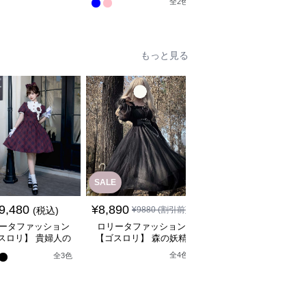
ロックデザインドレス
全
2
色
ースカート
ドレス
ンピース
もっと見る
SALE
SALE
¥
18080
(割引
9,480
¥
8,890
(税込)
¥
9880
(割引前)
¥
17,080
前)
ータファッション
ロリータファッション
ロリータファッション
スロリ】 貴婦人の
【ゴスロリ】 森の妖精
【軍服ロリータ】スリ
なティータイムドレ
風ゴシックロリータワン
トスリーブシルバーク
全
4
色
全
3
色
ス
ピース
スミリタリーワンピー