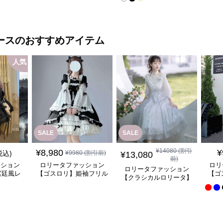
ウス
セットドレスワンピース
ース
のおすすめアイテム
人気
SALE
SALE
¥
14080
(割引
¥
8,980
¥
税込)
¥
9980
(割引前)
¥
13,080
前)
ッション
ロリータファッション
ロリ
ロリータファッション
宮廷風レ
【ゴスロリ】姫袖フリル
【ゴ
【クラシカルロリータ】
ンピース
レース重ね襟ワンピース
優雅
優雅な姫君のティータイ
ムドレス