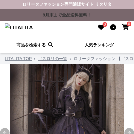
ロリータファッション専門通販サイト リタリタ
9月末まで全品送料無料！
0
0
商品を検索する
人気ランキング
LITALITA TOP
›
ゴスロリの一覧
›
ロリータファッション 【ゴス