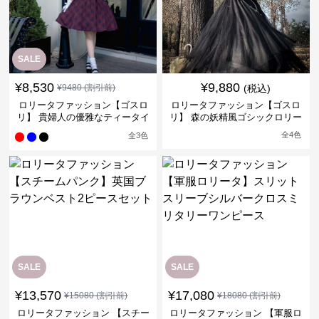
SALE
¥
8,530
¥
9,880
¥
9480
(割引前)
(税込)
ロリータファッション【ゴスロ
ロリータファッション【ゴスロ
リ】 貴婦人の優雅なティータイ
リ】 森の妖精風ゴシックロリー
ムドレス
タワンピース
全
4
色
全
3
色
SALE
SALE
¥
13,570
¥
17,080
¥
15080
(割引前)
¥
18080
(割引前)
ロリータファッション 【スチー
ロリータファッション 【軍服ロ