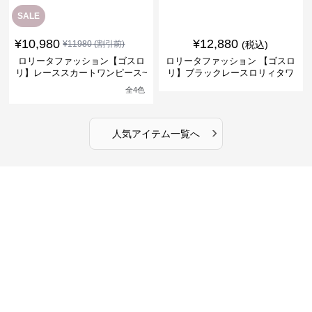
SALE
¥
10,980
¥
12,880
¥
11980
(割引前)
(税込)
ロリータファッション【ゴスロ
ロリータファッション 【ゴスロ
リ】レーススカートワンピース~
リ】ブラックレースロリィタワ
館の庭の黒い霧~
ンピース
全
4
色
›
人気アイテム一覧へ