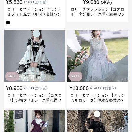
¥
5,830
¥
9,080
¥
6480
(割引前)
(税込)
ロリータファッション クラシカ
ロリータファッション【ゴスロ
ルメイド風フリル付き長袖ワン
リ】 宮廷風レース重ね姫袖ワン
ピース
ピース
SALE
SALE
¥
8,980
¥
13,080
¥
9980
(割引前)
¥
14080
(割引前)
ロリータファッション 【ゴスロ
ロリータファッション 【クラシ
リ】姫袖フリルレース重ね襟ワ
カルロリータ】優雅な姫君のテ
ンピース
ィータイムドレス