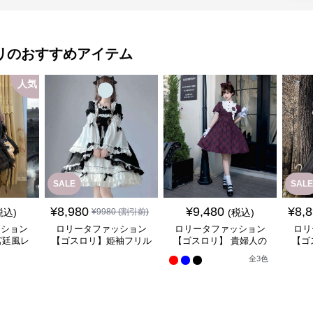
リ
のおすすめアイテム
人気
SALE
SALE
¥
8,980
¥
9,480
¥
8,
税込)
¥
9980
(割引前)
(税込)
ッション
ロリータファッション
ロリータファッション
ロリ
宮廷風レ
【ゴスロリ】姫袖フリル
【ゴスロリ】 貴婦人の
【ゴ
ンピース
レース重ね襟ワンピース
優雅なティータイムドレ
風ゴ
全
3
色
ス