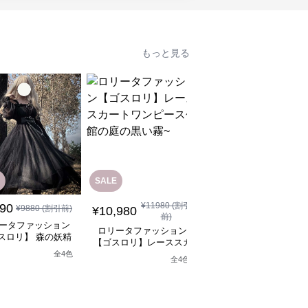
もっと見る
SALE
SALE
¥
11980
(割引
¥
12880
(割引
890
¥
9880
(割引前)
¥
10,980
¥
11,590
前)
前)
ータファッション
ロリータファッション
ロリータファッション
スロリ】 森の妖精
【ゴスロリ】レーススカ
【ゴスロリ】ブラック
シックロリータワン
ートワンピース~館の庭
ースロリィタワンピー
全
4
色
ピース
全
4
色
の黒い霧~