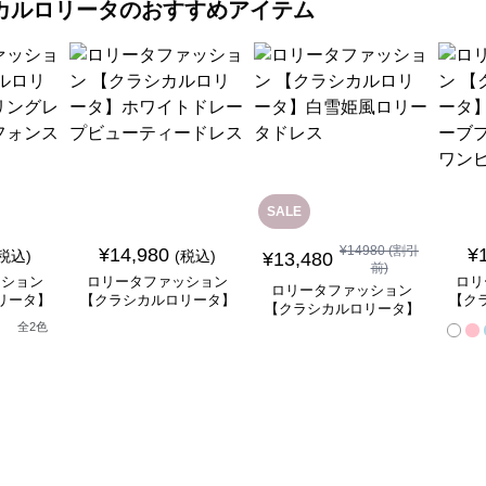
カルロリータ
のおすすめアイテム
SALE
¥
14980
(割引
¥
14,980
¥
(税込)
(税込)
¥
13,480
前)
ッション
ロリータファッション
ロリ
ロリータファッション
リータ】
【クラシカルロリータ】
【ク
【クラシカルロリータ】
ースフリ
ホワイトドレープビュー
ベル
白雪姫風ロリータドレス
全
2
色
ートドレ
ティードレス
ンセ