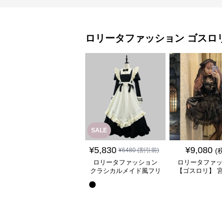
ロリータファッション
ゴスロ
SALE
¥
5,830
¥
9,080
¥
6480
(割引前)
(
ロリータファッション
ロリータファ
クラシカルメイド風フリ
【ゴスロリ】 
ル付き長袖ワンピース
ース重ね姫袖ワ