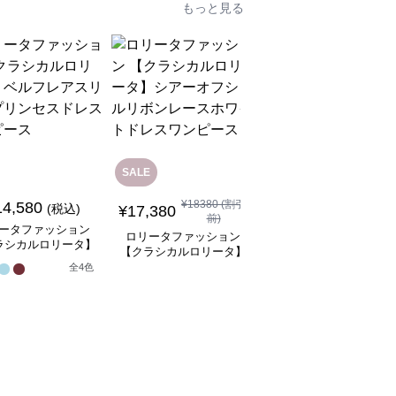
もっと見る
SALE
SALE
¥
18380
(割引
14,580
¥
8,480
(税込)
¥
9480
(割引前)
¥
17,380
前)
ータファッション
ロリータファッション
ロリータファッション
ラシカルロリータ】
【クラシカルロリータ
【クラシカルロリータ】
フレアスリーブプリ
ボリュームレースヘッ
シアーオフショルリボン
全
4
色
スドレスワンピース
ドレス
1
レースホワイトドレスワ
ンピース