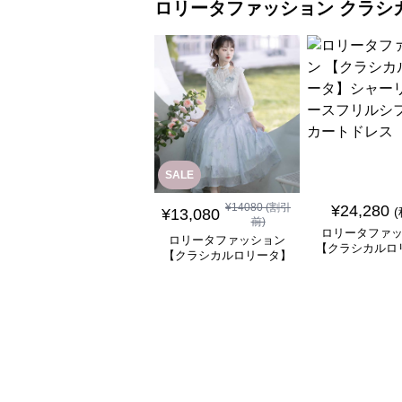
ロリータファッション
クラシ
SALE
¥
14080
(割引
¥
24,280
¥
13,080
前)
ロリータファ
ロリータファッション
【クラシカルロ
【クラシカルロリータ】
シャーリングレ
優雅な姫君のティータイ
ルシフォンスカ
ムドレス
ス