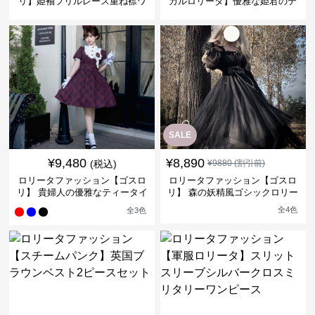
リ】姫袖フリルレース重ね襟ワ
カルロリータ】優雅な姫君のテ
ンピース
ィータイムドレス
SALE
¥
9,480
¥
8,890
(税込)
¥
9880
(割引前)
ロリータファッション【ゴスロ
ロリータファッション【ゴスロ
リ】 貴婦人の優雅なティータイ
リ】 森の妖精風ゴシックロリー
ムドレス
タワンピース
全
4
色
全
3
色