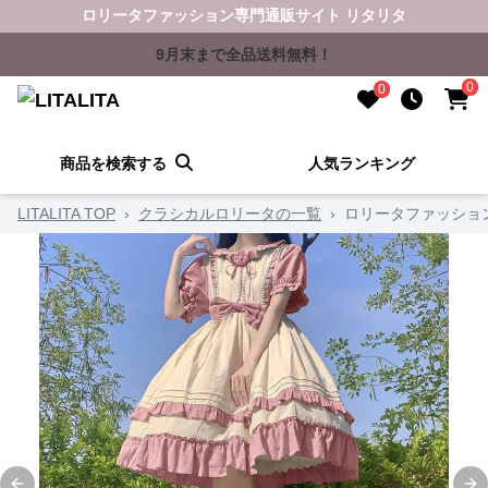
ロリータファッション専門通販サイト リタリタ
9月末まで全品送料無料！
0
0
商品を検索する
人気ランキング
LITALITA TOP
›
クラシカルロリータの一覧
›
ロリータファッショ