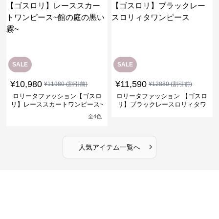
SALE
SALE
¥
10,980
¥
11,590
¥
11980
(割引前)
¥
12880
(割引前)
ロリータファッション【ゴスロ
ロリータファッション 【ゴスロ
リ】レーススカートワンピース~
リ】ブラックレースロリィタワ
館の庭の黒い霧~
ンピース
全
4
色
›
人気アイテム一覧へ