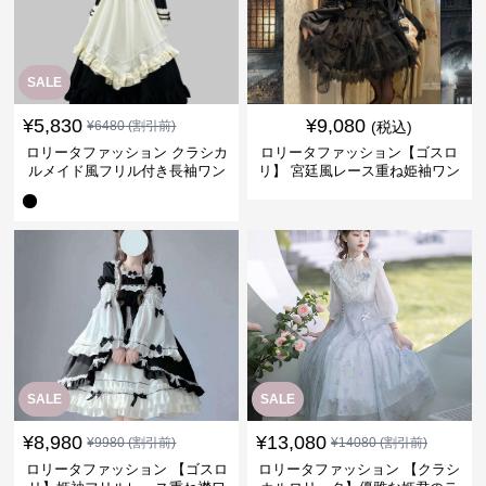
SALE
¥
5,830
¥
9,080
¥
6480
(割引前)
(税込)
ロリータファッション クラシカ
ロリータファッション【ゴスロ
ルメイド風フリル付き長袖ワン
リ】 宮廷風レース重ね姫袖ワン
ピース
ピース
SALE
SALE
¥
8,980
¥
13,080
¥
9980
(割引前)
¥
14080
(割引前)
ロリータファッション 【ゴスロ
ロリータファッション 【クラシ