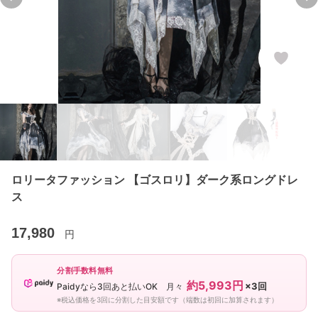
Previous slide
Ne
ロリータファッション 【ゴスロリ】ダーク系ロングドレ
ス
17,980
円
分割手数料無料
約5,993円
×3回
Paidyなら3回あと払いOK 月々
※税込価格を3回に分割した目安額です（端数は初回に加算されます）