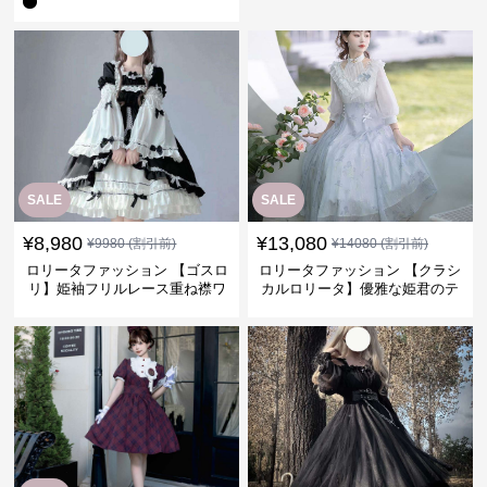
SALE
SALE
¥
8,980
¥
13,080
¥
9980
(割引前)
¥
14080
(割引前)
ロリータファッション 【ゴスロ
ロリータファッション 【クラシ
リ】姫袖フリルレース重ね襟ワ
カルロリータ】優雅な姫君のテ
ンピース
ィータイムドレス