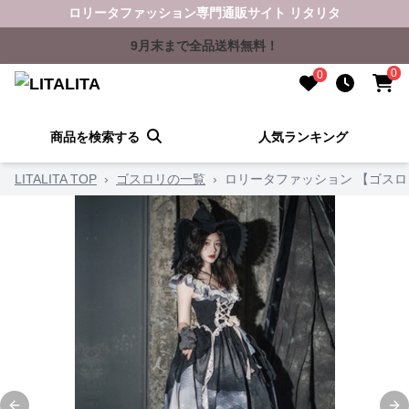
ロリータファッション専門通販サイト リタリタ
9月末まで全品送料無料！
0
0
商品を検索する
人気ランキング
LITALITA TOP
›
ゴスロリの一覧
›
ロリータファッション 【ゴス