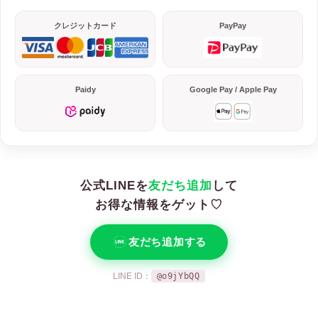
クレジットカード
PayPay
Paidy
Google Pay / Apple Pay
公式LINEを
友だち追加
して
お得な情報をゲット♡
友だち追加する
LINE ID：
@o9jYbQQ