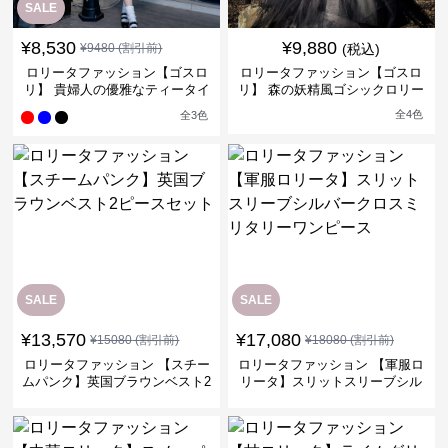
SALE
¥
8,530
¥
9,880
¥
9480
(割引前)
(税込)
ロリータファッション【ゴスロ
ロリータファッション【ゴスロ
リ】 貴婦人の優雅なティータイ
リ】 森の妖精風ゴシックロリー
ムドレス
タワンピース
全
4
色
全
3
色
SALE
SALE
¥
13,570
¥
17,080
¥
15080
(割引前)
¥
18080
(割引前)
ロリータファッション 【スチー
ロリータファッション 【軍服ロ
ムパンク】英国ブラウンベスト2
リータ】スリットスリーブシル
ピースセット
バークロスミリタリーワンピー
ス