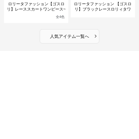
ロリータファッション【ゴスロ
ロリータファッション 【ゴスロ
リ】レーススカートワンピース~
リ】ブラックレースロリィタワ
館の庭の黒い霧~
ンピース
全
4
色
›
人気アイテム一覧へ