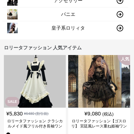
アクセサリー
パニエ
皇子系ロリィタ
ロリータファッション 人気アイテム
人気
SALE
¥
5,830
¥
9,080
¥
6480
(割引前)
(税込)
ロリータファッション クラシカ
ロリータファッション【ゴスロ
ルメイド風フリル付き長袖ワン
リ】 宮廷風レース重ね姫袖ワン
ピース
ピース