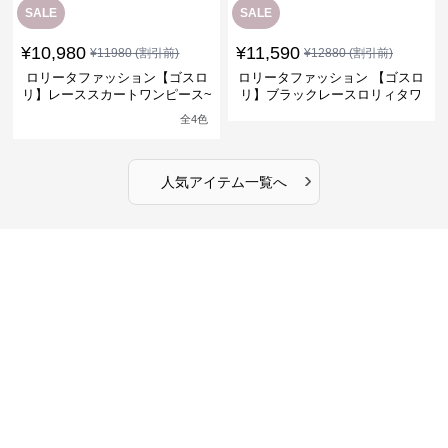
SALE
SALE
¥
10,980
¥
11,590
¥
11980
(割引前)
¥
12880
(割引前)
ロリータファッション【ゴスロ
ロリータファッション 【ゴスロ
リ】レーススカートワンピース~
リ】ブラックレースロリィタワ
館の庭の黒い霧~
ンピース
全
4
色
›
人気アイテム一覧へ