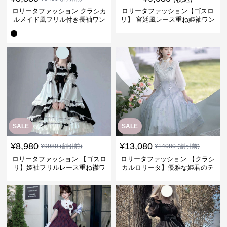
ロリータファッション クラシカ
ロリータファッション【ゴスロ
ルメイド風フリル付き長袖ワン
リ】 宮廷風レース重ね姫袖ワン
ピース
ピース
SALE
SALE
¥
8,980
¥
13,080
¥
9980
(割引前)
¥
14080
(割引前)
ロリータファッション 【ゴスロ
ロリータファッション 【クラシ
リ】姫袖フリルレース重ね襟ワ
カルロリータ】優雅な姫君のテ
ンピース
ィータイムドレス