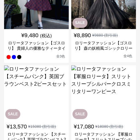
SALE
¥
9,480
¥
8,890
(税込)
¥
9880
(割引前)
ロリータファッション【ゴスロ
ロリータファッション【ゴスロ
リ】 貴婦人の優雅なティータイ
リ】 森の妖精風ゴシックロリー
ムドレス
タワンピース
全
4
色
全
3
色
SALE
SALE
¥
13,570
¥
17,080
¥
15080
(割引前)
¥
18080
(割引前)
ロリータファッション 【スチー
ロリータファッション 【軍服ロ
ムパンク】英国ブラウンベスト2
リータ】スリットスリーブシル