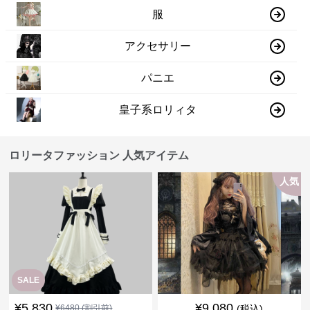
服
アクセサリー
パニエ
皇子系ロリィタ
ロリータファッション 人気アイテム
人気
SALE
¥
5,830
¥
9,080
¥
6480
(割引前)
(税込)