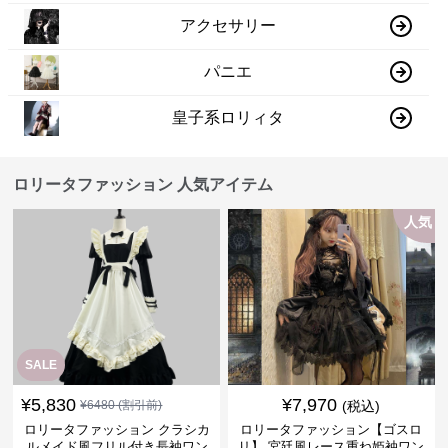
アクセサリー
パニエ
皇子系ロリィタ
ロリータファッション 人気アイテム
人気
SALE
¥
5,830
¥
7,970
¥
6480
(割引前)
(税込)
ロリータファッション クラシカ
ロリータファッション【ゴスロ
ルメイド風フリル付き長袖ワン
リ】 宮廷風レース重ね姫袖ワン