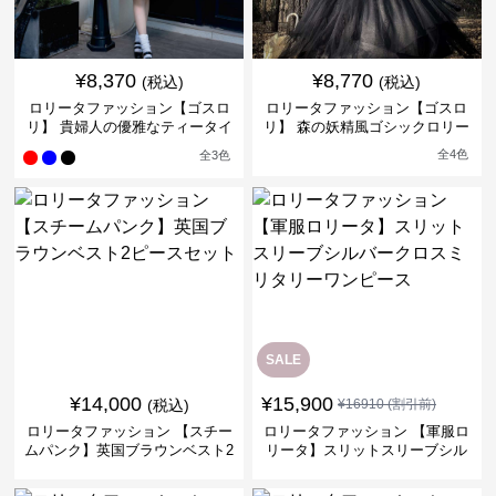
¥
8,370
¥
8,770
(税込)
(税込)
ロリータファッション【ゴスロ
ロリータファッション【ゴスロ
リ】 貴婦人の優雅なティータイ
リ】 森の妖精風ゴシックロリー
ムドレス
タワンピース
全
4
色
全
3
色
SALE
¥
14,000
¥
15,900
(税込)
¥
16910
(割引前)
ロリータファッション 【スチー
ロリータファッション 【軍服ロ
ムパンク】英国ブラウンベスト2
リータ】スリットスリーブシル
ピースセット
バークロスミリタリーワンピー
ス