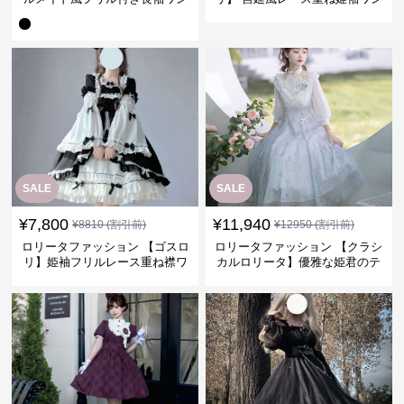
ピース
ピース
SALE
SALE
¥
7,800
¥
11,940
¥
8810
(割引前)
¥
12950
(割引前)
ロリータファッション 【ゴスロ
ロリータファッション 【クラシ
リ】姫袖フリルレース重ね襟ワ
カルロリータ】優雅な姫君のテ
ンピース
ィータイムドレス