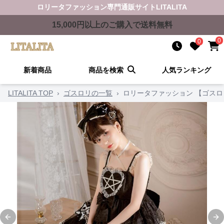
ロリータファッション
専門通販サイト
LITALITA
15,000
円以上のご購入で送料無料
0
0
新着商品
商品を検索
人気ランキング
LITALITA TOP
›
ゴスロリの一覧
›
ロリータファッション 【ゴスロ
Previous slide
Ne