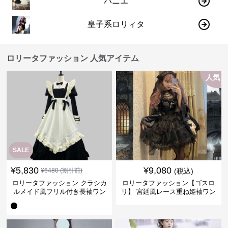
パニエ
皇子系ロリィタ
ロリータファッション 人気アイテム
人気
SALE
¥
5,830
¥
9,080
¥
6480
(割引前)
(税込)
ロリータファッション クラシカ
ロリータファッション【ゴスロ
ルメイド風フリル付き長袖ワン
リ】 宮廷風レース重ね姫袖ワン
ピース
ピース