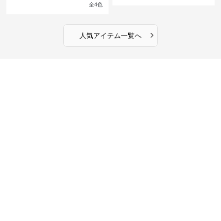
館の庭の黒い霧~
ンピース
全
4
色
›
人気アイテム一覧へ