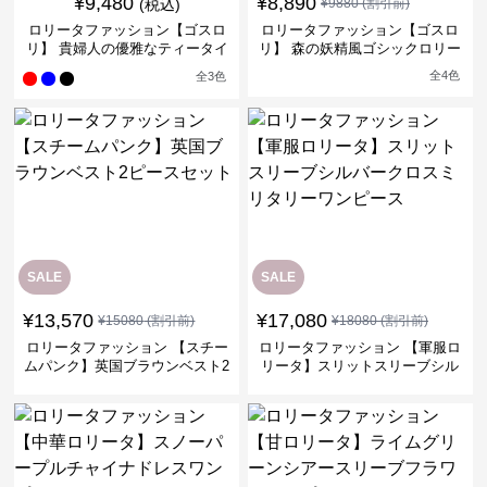
¥
9,480
¥
8,890
(税込)
¥
9880
(割引前)
ロリータファッション【ゴスロ
ロリータファッション【ゴスロ
リ】 貴婦人の優雅なティータイ
リ】 森の妖精風ゴシックロリー
ムドレス
タワンピース
全
4
色
全
3
色
SALE
SALE
¥
13,570
¥
17,080
¥
15080
(割引前)
¥
18080
(割引前)
ロリータファッション 【スチー
ロリータファッション 【軍服ロ
ムパンク】英国ブラウンベスト2
リータ】スリットスリーブシル
ピースセット
バークロスミリタリーワンピー
ス