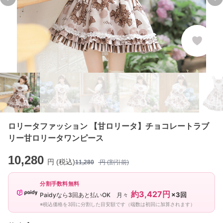
Previous slide
Ne
ロリータファッション 【甘ロリータ】チョコレートラブ
リー甘ロリータワンピース
10,280
円 (税込)
11,280
円 (割引前)
分割手数料無料
約3,427円
×3回
Paidyなら3回あと払いOK 月々
※税込価格を3回に分割した目安額です（端数は初回に加算されます）