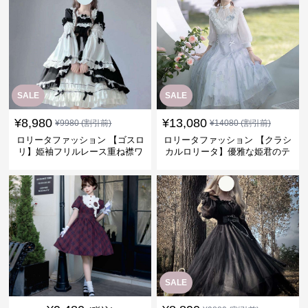
SALE
SALE
¥
8,980
¥
13,080
¥
9980
(割引前)
¥
14080
(割引前)
ロリータファッション 【ゴスロ
ロリータファッション 【クラシ
リ】姫袖フリルレース重ね襟ワ
カルロリータ】優雅な姫君のテ
ンピース
ィータイムドレス
SALE