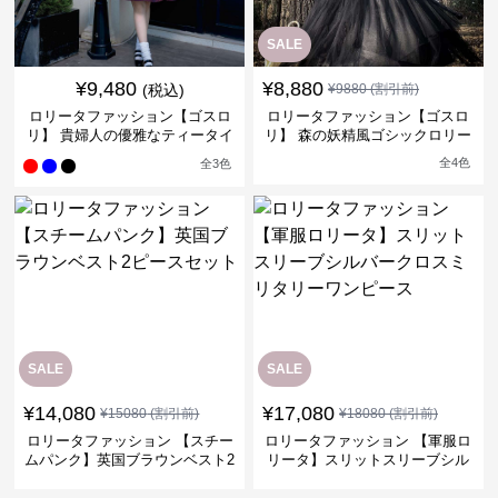
SALE
¥
9,480
¥
8,880
(税込)
¥
9880
(割引前)
ロリータファッション【ゴスロ
ロリータファッション【ゴスロ
リ】 貴婦人の優雅なティータイ
リ】 森の妖精風ゴシックロリー
ムドレス
タワンピース
全
4
色
全
3
色
SALE
SALE
¥
14,080
¥
17,080
¥
15080
(割引前)
¥
18080
(割引前)
ロリータファッション 【スチー
ロリータファッション 【軍服ロ
ムパンク】英国ブラウンベスト2
リータ】スリットスリーブシル
ピースセット
バークロスミリタリーワンピー
ス