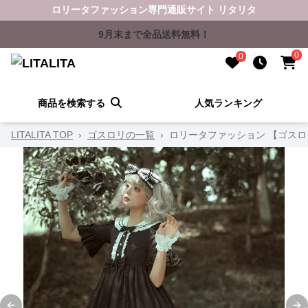
ロリータファッション専門通販サイト リタリタ
9月末まで全品送料無料！
0
0
商品を検索する
人気ランキング
LITALITA TOP
›
ゴスロリの一覧
›
ロリータファッション 【ゴス