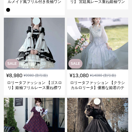
ルメイド風フリル付き長袖ワン
リ】 宮廷風レース重ね姫袖ワン
ピース
ピース
SALE
SALE
¥
8,980
¥
13,080
¥
9980
(割引前)
¥
14080
(割引前)
ロリータファッション 【ゴスロ
ロリータファッション 【クラシ
リ】姫袖フリルレース重ね襟ワ
カルロリータ】優雅な姫君のテ
ンピース
ィータイムドレス