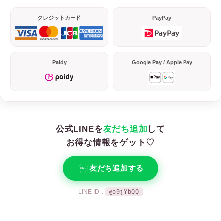
クレジットカード
PayPay
Paidy
Google Pay / Apple Pay
公式LINEを
友だち追加
して
お得な情報をゲット♡
友だち追加する
LINE ID：
@o9jYbQQ