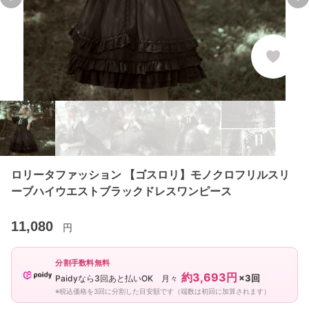
Previous slide
Ne
ロリータファッション 【ゴスロリ】モノクロフリルスリ
ーブハイウエストブラックドレスワンピース
11,080
円
分割手数料無料
約3,693円
×3回
Paidyなら3回あと払いOK 月々
※税込価格を3回に分割した目安額です（端数は初回に加算されます）