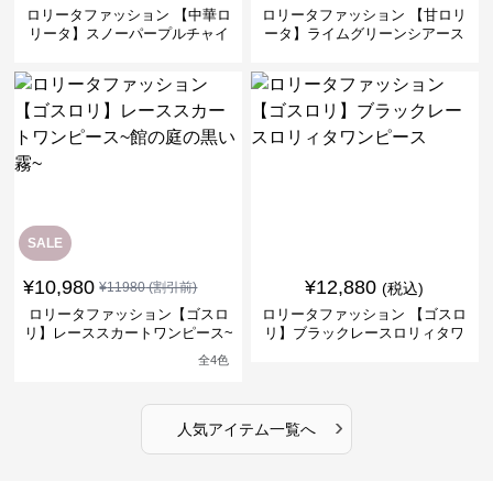
ロリータファッション 【中華ロ
ロリータファッション 【甘ロリ
リータ】スノーパープルチャイ
ータ】ライムグリーンシアース
ナドレスワンピース
リーブフラワーワンピース
SALE
¥
10,980
¥
12,880
¥
11980
(割引前)
(税込)
ロリータファッション【ゴスロ
ロリータファッション 【ゴスロ
リ】レーススカートワンピース~
リ】ブラックレースロリィタワ
館の庭の黒い霧~
ンピース
全
4
色
›
人気アイテム一覧へ