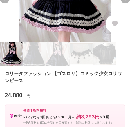
Previous slide
Ne
ロリータファッション 【ゴスロリ】コミック少女ロリワ
ンピース
24,880
円
分割手数料無料
約8,293円
×3回
Paidyなら3回あと払いOK 月々
※税込価格を3回に分割した目安額です（端数は初回に加算されます）