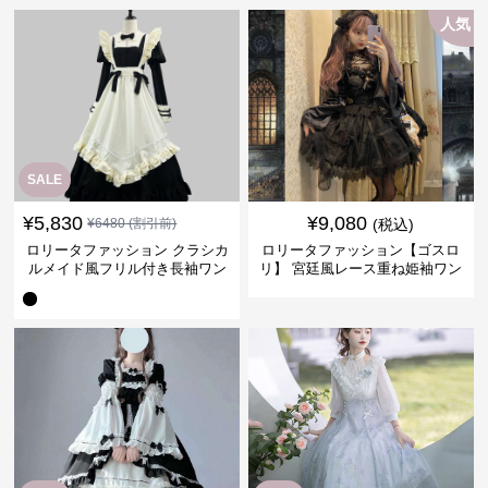
人気
SALE
¥
5,830
¥
9,080
¥
6480
(割引前)
(税込)
ロリータファッション クラシカ
ロリータファッション【ゴスロ
ルメイド風フリル付き長袖ワン
リ】 宮廷風レース重ね姫袖ワン
ピース
ピース