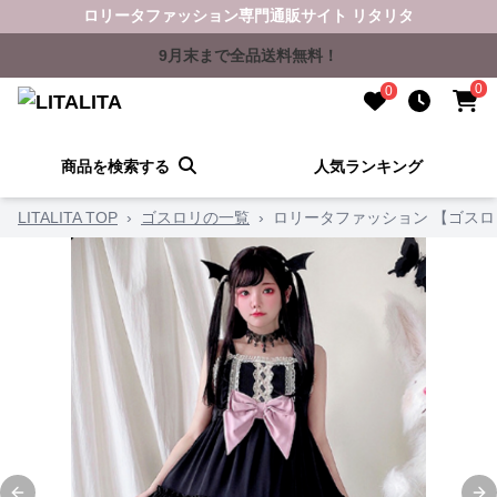
ロリータファッション専門通販サイト リタリタ
9月末まで全品送料無料！
0
0
商品を検索する
人気ランキング
LITALITA TOP
›
ゴスロリの一覧
›
ロリータファッション 【ゴス