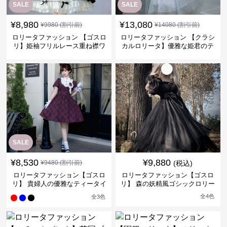
SALE
SALE
¥
8,980
¥
13,080
¥
9980
(割引前)
¥
14080
(割引前)
ロリータファッション 【ゴスロ
ロリータファッション 【クラシ
リ】姫袖フリルレース重ね襟ワ
カルロリータ】優雅な姫君のテ
ンピース
ィータイムドレス
SALE
¥
8,530
¥
9,880
¥
9480
(割引前)
(税込)
ロリータファッション【ゴスロ
ロリータファッション【ゴスロ
リ】 貴婦人の優雅なティータイ
リ】 森の妖精風ゴシックロリー
ムドレス
タワンピース
全
4
色
全
3
色