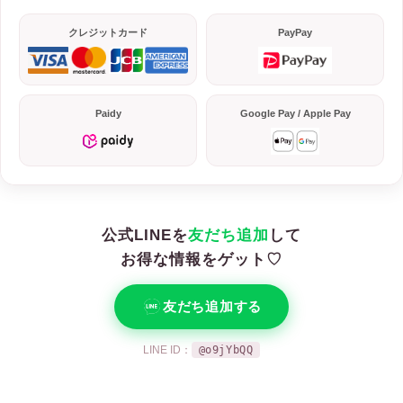
クレジットカード
PayPay
Paidy
Google Pay / Apple Pay
公式LINEを
友だち追加
して
お得な情報をゲット♡
友だち追加する
LINE ID：
@o9jYbQQ