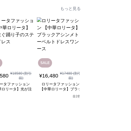
もっと見る
SALE
¥
18580
(割引
¥
17480
(割引
¥
12,080
(税込)
,580
¥
16,480
前)
前)
ロリータファッション
ータファッション
ロリータファッション
【中華ロリータ】ライ
華ロリータ】光が注
【中華ロリータ】ブラッ
グリーンフリルボレロ
り子のステージドレ
クアシンメトリーベルト
全
2
色
ャイナドレスミニワン
ス
ドレスワンピース
ース