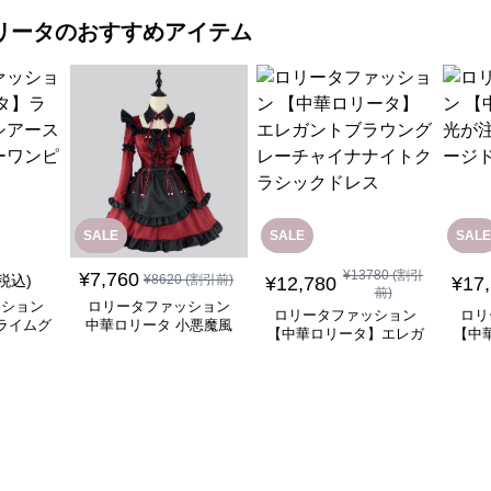
リータ
のおすすめアイテム
SALE
SALE
SALE
¥
13780
(割引
¥
7,760
(税込)
¥
8620
(割引前)
¥
12,780
¥
17
前)
ッション
ロリータファッション
ロリータファッション
ロリ
ライムグ
中華ロリータ 小悪魔風
【中華ロリータ】エレガ
【中
リーブフ
メイド服 ワインレッド
ントブラウングレーチャ
ぐ踊
ピース
ワンピース
イナナイトクラシックド
レス