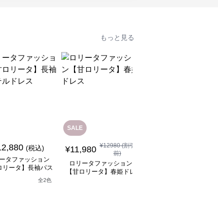
もっと見る
SALE
SALE
¥
12980
(割引
¥
11480
(割引
12,880
(税込)
¥
11,980
¥
10,330
前)
前)
ータファッション
ロリータファッション
ロリータファッション
ロリータ】長袖パス
【甘ロリータ】春姫ドレ
【甘ロリータ】パフス
テルドレス
ス
ーブ夢かわフリルフラ
全
2
色
ーミニワンピース