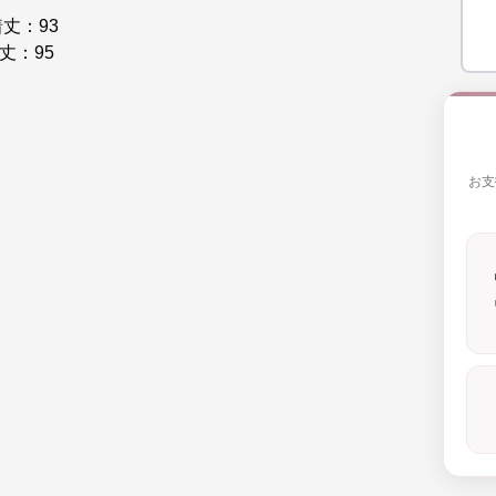
着丈：93
丈：95
お支