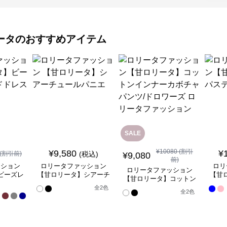
ータ
のおすすめアイテム
SALE
¥
10080
(割引
¥
9,580
¥
(割引前)
(税込)
¥
9,080
前)
ッション
ロリータファッション
ロリ
ロリータファッション
ビーズレ
【甘ロリータ】シアーチ
【甘
【甘ロリータ】コットン
ドレス
ュールパニエ
インナーカボチャパン
全
全
2
色
全
2
色
17
ツ/ドロワーズ ロリータ
色
ファッション