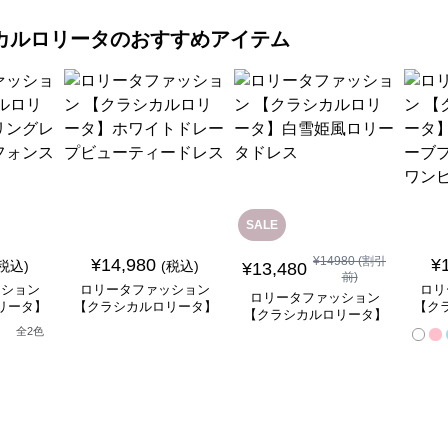
カルロリータ
のおすすめアイテム
SALE
¥
14980
(割引
¥
14,980
¥
(税込)
(税込)
¥
13,480
前)
ッション
ロリータファッション
ロリ
ロリータファッション
リータ】
【クラシカルロリータ】
【ク
【クラシカルロリータ】
ースフリ
ホワイトドレープビュー
ベル
白雪姫風ロリータドレス
全
2
色
ートドレ
ティードレス
ンセ