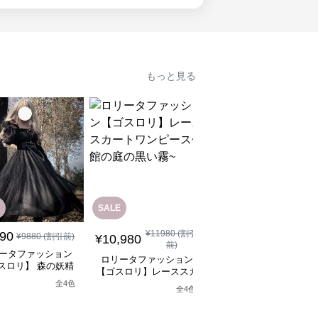
もっと見る
SALE
SALE
¥
11980
(割引
¥
12880
(割引
890
¥
9880
(割引前)
¥
10,980
¥
11,590
前)
前)
ータファッション
ロリータファッション
ロリータファッション
スロリ】 森の妖精
【ゴスロリ】レーススカ
【ゴスロリ】ブラック
シックロリータワン
ートワンピース~館の庭
ースロリィタワンピー
全
4
色
ピース
全
4
色
の黒い霧~