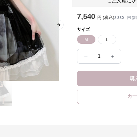
ご注文確定か
7,540
円 (税込)
8,380
円 (
Next slide
サイズ
M
L
1
購
カー