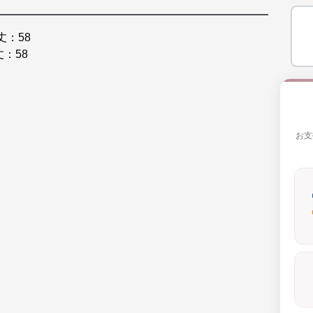
丈：58
丈：58
お支