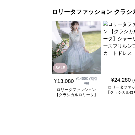
ロリータファッション
クラシ
SALE
¥
14080
(割引
¥
24,280
¥
13,080
前)
ロリータファ
ロリータファッション
【クラシカルロ
【クラシカルロリータ】
シャーリングレ
優雅な姫君のティータイ
ルシフォンスカ
ムドレス
ス