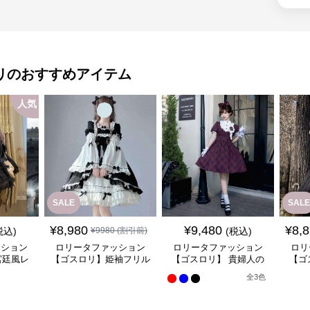
リ
のおすすめアイテム
人気
SALE
SALE
¥
8,980
¥
9,480
¥
8,
税込)
¥
9980
(割引前)
(税込)
ッション
ロリータファッション
ロリータファッション
ロリ
宮廷風レ
【ゴスロリ】姫袖フリル
【ゴスロリ】 貴婦人の
【ゴ
ンピース
レース重ね襟ワンピース
優雅なティータイムドレ
風ゴ
全
3
色
ス