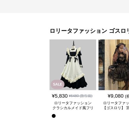
ロリータファッション
ゴスロ
SALE
¥
5,830
¥
9,080
¥
6480
(割引前)
(
ロリータファッション
ロリータファ
クラシカルメイド風フリ
【ゴスロリ】 
ル付き長袖ワンピース
ース重ね姫袖ワ