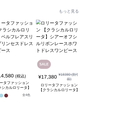
もっと見る
SALE
SALE
¥
18380
(割引
14,580
¥
8,480
(税込)
¥
9480
(割引前)
¥
17,380
前)
ータファッション
ロリータファッション
ロリータファッション
ラシカルロリータ】
【クラシカルロリータ
【クラシカルロリータ】
フレアスリーブプリ
ボリュームレースヘッ
シアーオフショルリボン
全
4
色
スドレスワンピース
ドレス
1
レースホワイトドレスワ
ンピース