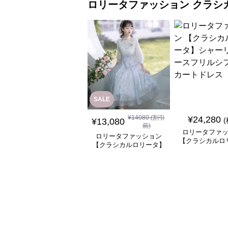
ロリータファッション
クラシ
SALE
¥
14080
(割引
¥
24,280
¥
13,080
前)
ロリータファ
ロリータファッション
【クラシカルロ
【クラシカルロリータ】
シャーリングレ
優雅な姫君のティータイ
ルシフォンスカ
ムドレス
ス