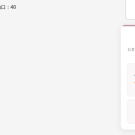
袖口：40
お支