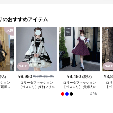
リ
のおすすめアイテム
人気
SALE
SALE
¥
8,980
¥
9,480
¥
8,
税込)
¥
9980
(割引前)
(税込)
ッション
ロリータファッション
ロリータファッション
ロリ
宮廷風レ
【ゴスロリ】姫袖フリル
【ゴスロリ】 貴婦人の
【ゴ
ンピース
レース重ね襟ワンピース
優雅なティータイムドレ
風ゴ
全
3
色
ス