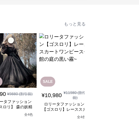
もっと見る
SALE
SALE
¥
11980
(割引
¥
12880
(割引
890
¥
9880
(割引前)
¥
10,980
¥
11,590
前)
前)
ータファッション
ロリータファッション
ロリータファッション
スロリ】 森の妖精
【ゴスロリ】レーススカ
【ゴスロリ】ブラック
シックロリータワン
ートワンピース~館の庭
ースロリィタワンピー
全
4
色
ピース
全
4
色
の黒い霧~