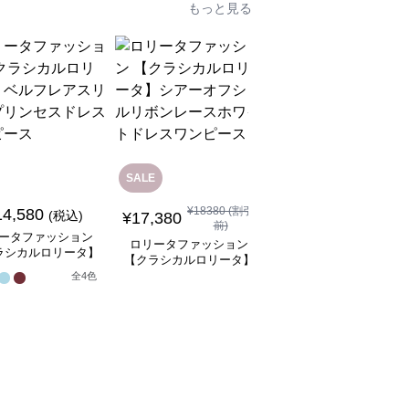
もっと見る
SALE
SALE
¥
18380
(割引
14,580
¥
8,480
(税込)
¥
9480
(割引前)
¥
17,380
前)
ータファッション
ロリータファッション
ロリータファッション
ラシカルロリータ】
【クラシカルロリータ
【クラシカルロリータ】
フレアスリーブプリ
ボリュームレースヘッ
シアーオフショルリボン
全
4
色
スドレスワンピース
ドレス
1
レースホワイトドレスワ
ンピース