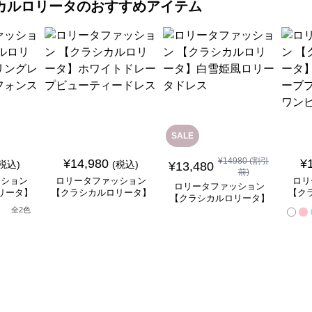
カルロリータ
のおすすめアイテム
SALE
¥
14980
(割引
¥
14,980
¥
(税込)
(税込)
¥
13,480
前)
ッション
ロリータファッション
ロリ
ロリータファッション
リータ】
【クラシカルロリータ】
【ク
【クラシカルロリータ】
ースフリ
ホワイトドレープビュー
ベル
白雪姫風ロリータドレス
全
2
色
ートドレ
ティードレス
ンセ