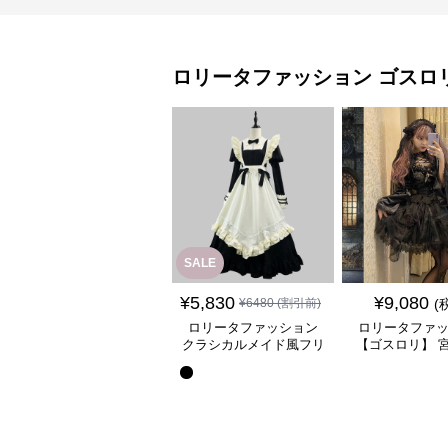
ロリータファッション
ゴスロ
SALE
¥
5,830
¥
9,080
¥
6480
(割引前)
(
ロリータファッション
ロリータファ
クラシカルメイド風フリ
【ゴスロリ】 
ル付き長袖ワンピース
ース重ね姫袖ワ