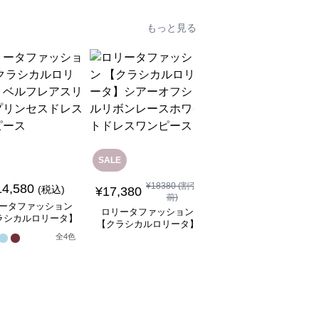
もっと見る
SALE
SALE
¥
18380
(割引
14,580
¥
8,480
(税込)
¥
9480
(割引前)
¥
17,380
前)
ータファッション
ロリータファッション
ロリータファッション
ラシカルロリータ】
【クラシカルロリータ
【クラシカルロリータ】
フレアスリーブプリ
ボリュームレースヘッ
シアーオフショルリボン
全
4
色
スドレスワンピース
ドレス
1
レースホワイトドレスワ
ンピース