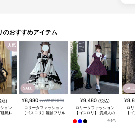
リ
のおすすめアイテム
人気
SALE
SALE
¥
8,980
¥
9,480
¥
8,
税込)
¥
9980
(割引前)
(税込)
ッション
ロリータファッション
ロリータファッション
ロリ
宮廷風レ
【ゴスロリ】姫袖フリル
【ゴスロリ】 貴婦人の
【ゴ
ンピース
レース重ね襟ワンピース
優雅なティータイムドレ
風ゴ
全
3
色
ス