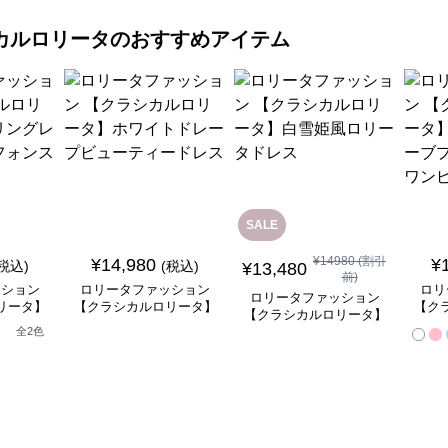
カルロリータ
のおすすめアイテム
SALE
¥
14980
(割引
¥
14,980
¥
(税込)
(税込)
¥
13,480
前)
ッション
ロリータファッション
ロリ
ロリータファッション
リータ】
【クラシカルロリータ】
【ク
【クラシカルロリータ】
ースフリ
ホワイトドレープビュー
ベル
白雪姫風ロリータドレス
全
2
色
ートドレ
ティードレス
ンセ