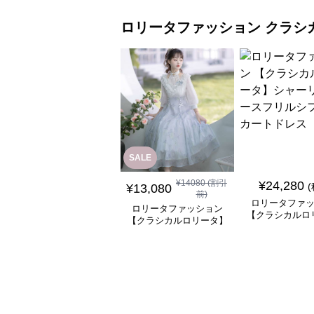
ロリータファッション
クラシ
SALE
¥
14080
(割引
¥
24,280
¥
13,080
前)
ロリータファ
ロリータファッション
【クラシカルロ
【クラシカルロリータ】
シャーリングレ
優雅な姫君のティータイ
ルシフォンスカ
ムドレス
ス