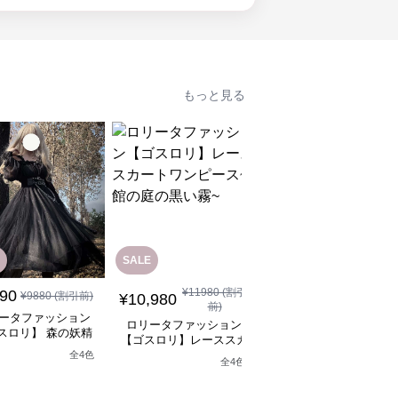
もっと見る
SALE
SALE
¥
11980
(割引
¥
12880
(割引
890
¥
9880
(割引前)
¥
10,980
¥
11,590
前)
前)
ータファッション
ロリータファッション
ロリータファッション
スロリ】 森の妖精
【ゴスロリ】レーススカ
【ゴスロリ】ブラック
シックロリータワン
ートワンピース~館の庭
ースロリィタワンピー
全
4
色
ピース
全
4
色
の黒い霧~