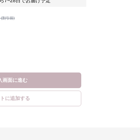
ら7~28日でお届け予定
 (割引前)
入画面に進む
トに追加する