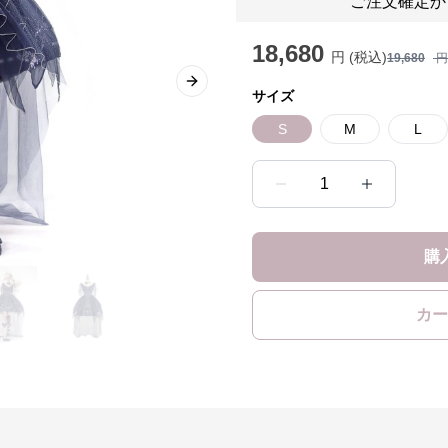
ご注文確定か
18,680
円 (税込)
19,680
円
Next slide
サイズ
S
M
L
1
購
カー