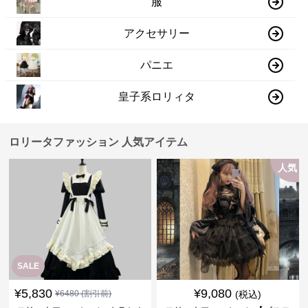
服
アクセサリー
パニエ
皇子系ロリィタ
ロリータファッション 人気アイテム
人気
SALE
¥
5,830
¥
9,080
¥
6480
(割引前)
(税込)