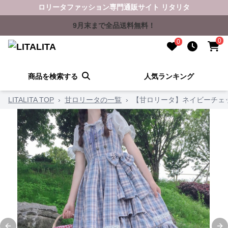
ロリータファッション専門通販サイト リタリタ
9月末まで全品送料無料！
0
0
商品を検索する
人気ランキング
LITALITA TOP
›
甘ロリータの一覧
›
【甘ロリータ】ネイビーチェ