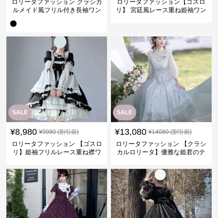
ロリータファッション クラシカ
ロリータファッション【ゴスロ
ルメイド風フリル付き長袖ワン
リ】 宮廷風レース重ね姫袖ワン
ピース
ピース
SALE
SALE
¥
8,980
¥
13,080
¥
9980
(割引前)
¥
14080
(割引前)
ロリータファッション 【ゴスロ
ロリータファッション 【クラシ
リ】姫袖フリルレース重ね襟ワ
カルロリータ】優雅な姫君のテ
ンピース
ィータイムドレス