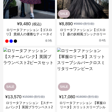
SALE
¥
9,480
¥
8,890
(税込)
¥
9880
(割引前)
ロリータファッション【ゴスロ
ロリータファッション【ゴスロ
リ】 貴婦人の優雅なティータイ
リ】 森の妖精風ゴシックロリー
ムドレス
タワンピース
全
4
色
全
3
色
SALE
SALE
¥
13,570
¥
17,080
¥
15080
(割引前)
¥
18080
(割引前)
ロリータファッション 【スチー
ロリータファッション 【軍服ロ
ムパンク】英国ブラウンベスト2
リータ】スリットスリーブシル
ピースセット
バークロスミリタリーワンピー