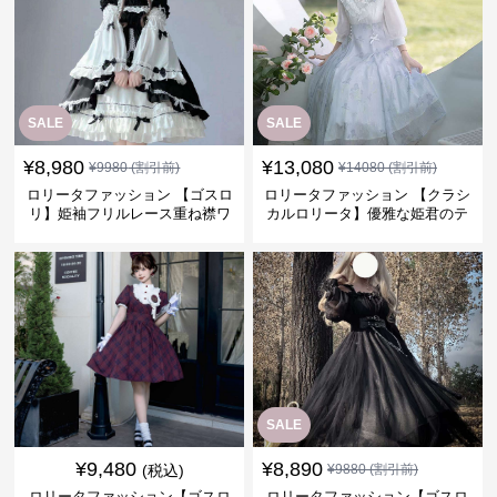
SALE
SALE
¥
8,980
¥
13,080
¥
9980
(割引前)
¥
14080
(割引前)
ロリータファッション 【ゴスロ
ロリータファッション 【クラシ
リ】姫袖フリルレース重ね襟ワ
カルロリータ】優雅な姫君のテ
ンピース
ィータイムドレス
SALE
¥
9,480
¥
8,890
(税込)
¥
9880
(割引前)
ロリータファッション【ゴスロ
ロリータファッション【ゴスロ