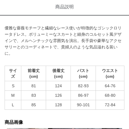
商品説明
優雅な薔薇モチーフと繊細なレース使いが特徴的なゴシックロリ
ータドレス。ボリューミーなスカートと細身のコルセット風デザ
インで、メルヘンチックな雰囲気を演出。長手袋や豪華なアクセ
サリーとのコーディネートで、貴婦人のような気品溢れる装い
に。
サイ
前着丈
後着丈
バスト
ウエスト
ズ
(cm)
(cm)
(cm)
(cm)
S
81
124
82-93
64-76
M
83
126
86-97
68-80
L
85
128
90-101
72-84
商品画像