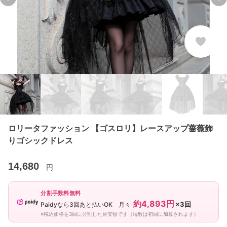
Previous slide
Ne
ロリータファッション 【ゴスロリ】レースアップ薔薇飾
りゴシックドレス
14,680
円
分割手数料無料
約4,893円
×3回
Paidyなら3回あと払いOK 月々
※税込価格を3回に分割した目安額です（端数は初回に加算されます）