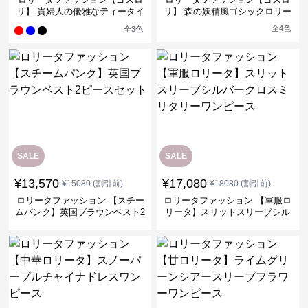
リ】 貴婦人の優雅なティータイ
リ】 森の妖精風ゴシックロリー
ムドレス
タワンピース
全
4
色
全
3
色
SALE
SALE
¥
13,570
¥
17,080
¥
15080
(割引前)
¥
18080
(割引前)
ロリータファッション 【スチー
ロリータファッション 【軍服ロ
ムパンク】英国ブラウンベスト2
リータ】スリットスリーブシル
ピースセット
バークロスミリタリーワンピー
ス