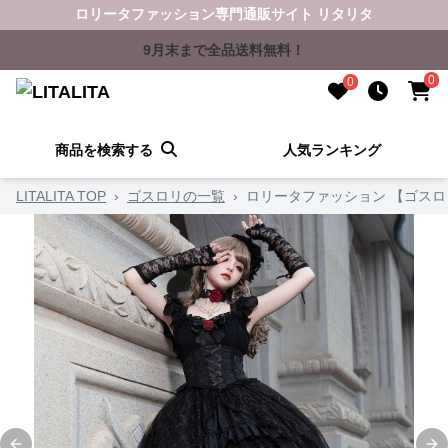
ロリータファッション専門通販サイト リタリタ
9月末まで全品送料無料！
0
0
商品を検索する
人気ランキング
LITALITA TOP
›
ゴスロリの一覧
›
ロリータファッション 【ゴス