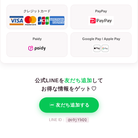
クレジットカード
PayPay
Paidy
Google Pay / Apple Pay
公式LINEを
友だち追加
して
お得な情報をゲット♡
友だち追加する
LINE ID：
@o9jYbQQ