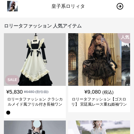
皇子系ロリィタ
ロリータファッション 人気アイテム
人気
SALE
¥
5,830
¥
9,080
¥
6480
(割引前)
(税込)
ロリータファッション クラシカ
ロリータファッション【ゴスロ
ルメイド風フリル付き長袖ワン
リ】 宮廷風レース重ね姫袖ワン
ピース
ピース