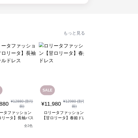
もっと見る
SALE
¥
12880
(割引
¥
12980
(割引
¥
11,480
(税込)
,880
¥
11,980
前)
前)
ロリータファッション
ータファッション
ロリータファッション
【甘ロリータ】パフス
ロリータ】長袖パス
【甘ロリータ】春姫ドレ
ーブ夢かわフリルフラ
テルドレス
ス
ーミニワンピース
全
2
色