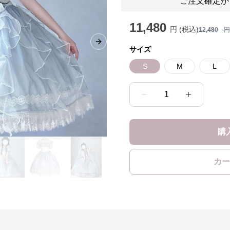
ご注文確定か
11,480
円 (税込)
12,480
円
Next slide
サイズ
S
M
L
1
購
カー