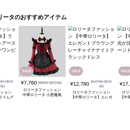
リータ
のおすすめアイテム
SALE
SALE
SALE
580
(割引
¥
13780
(割引
¥
7,760
¥
8620
(割引前)
¥
12,780
¥
17
前)
前)
ロリータファッション
ッション
ロリータファッション
ロリ
中華ロリータ 小悪魔風
ライムグ
【中華ロリータ】エレガ
【中
メイド服 ワインレッド
リーブフ
ントブラウングレーチャ
ぐ踊
ワンピース
ピース
イナナイトクラシックド
レス