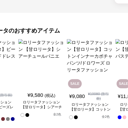
ータ
のおすすめアイテム
SALE
SALE
¥
10080
(割引
¥
9,580
(割引前)
(税込)
¥
9,080
¥
11
前)
ッション
ロリータファッション
ロリータファッション
ロリ
ビーズレ
【甘ロリータ】シアーチ
【甘ロリータ】コットン
【甘
ドレス
ュールパニエ
インナーカボチャパン
全
全
2
色
全
2
色
17
ツ/ドロワーズ ロリータ
色
ファッション