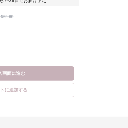
ら7~28日でお届け予定
 (割引前)
入画面に進む
トに追加する