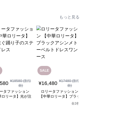
もっと見る
SALE
¥
18580
(割引
¥
17480
(割引
¥
12,080
(税込)
,580
¥
16,480
前)
前)
ロリータファッション
ータファッション
ロリータファッション
【中華ロリータ】ライ
華ロリータ】光が注
【中華ロリータ】ブラッ
グリーンフリルボレロ
り子のステージドレ
クアシンメトリーベルト
全
2
色
ャイナドレスミニワン
ス
ドレスワンピース
ース