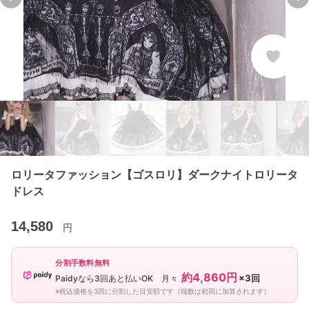
Previous slide
Ne
ロリータファッション【ゴスロリ】ダークナイトロリータ
ドレス
14,580
円
分割手数料無料
約4,860円
×3回
Paidyなら3回あと払いOK 月々
※税込価格を3回に分割した目安額です（端数は初回に加算されます）