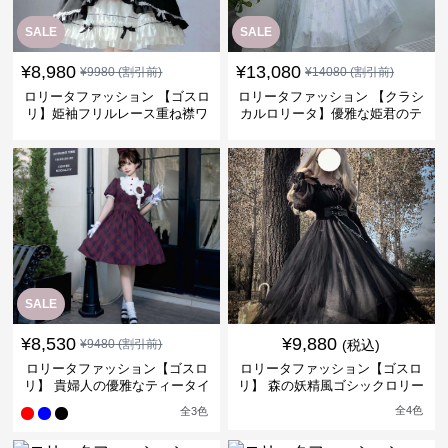
SALE
SALE
¥
8,980
¥
13,080
¥
9980
(割引前)
¥
14080
(割引前)
ロリータファッション 【ゴスロ
ロリータファッション 【クラシ
リ】姫袖フリルレース重ね襟ワ
カルロリータ】優雅な姫君のテ
ンピース
ィータイムドレス
SALE
¥
8,530
¥
9,880
¥
9480
(割引前)
(税込)
ロリータファッション【ゴスロ
ロリータファッション【ゴスロ
リ】 貴婦人の優雅なティータイ
リ】 森の妖精風ゴシックロリー
ムドレス
タワンピース
全
4
色
全
3
色