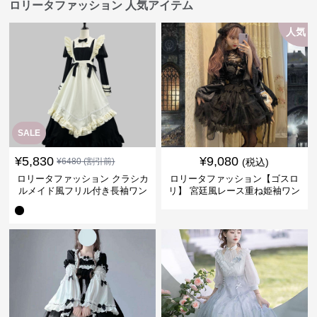
ロリータファッション 人気アイテム
人気
SALE
¥
5,830
¥
9,080
¥
6480
(割引前)
(税込)
ロリータファッション クラシカ
ロリータファッション【ゴスロ
ルメイド風フリル付き長袖ワン
リ】 宮廷風レース重ね姫袖ワン
ピース
ピース