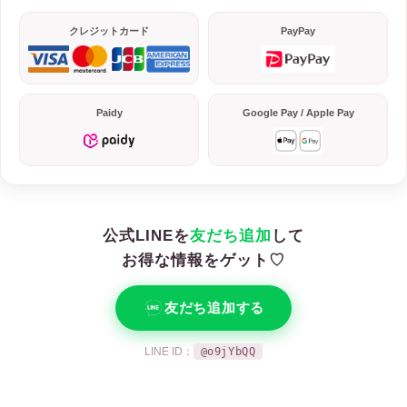
クレジットカード
PayPay
Paidy
Google Pay / Apple Pay
公式LINEを
友だち追加
して
お得な情報をゲット♡
友だち追加する
LINE ID：
@o9jYbQQ