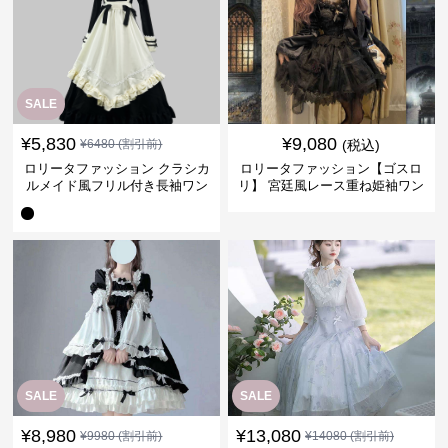
SALE
¥
5,830
¥
9,080
¥
6480
(割引前)
(税込)
ロリータファッション クラシカ
ロリータファッション【ゴスロ
ルメイド風フリル付き長袖ワン
リ】 宮廷風レース重ね姫袖ワン
ピース
ピース
SALE
SALE
¥
8,980
¥
13,080
¥
9980
(割引前)
¥
14080
(割引前)