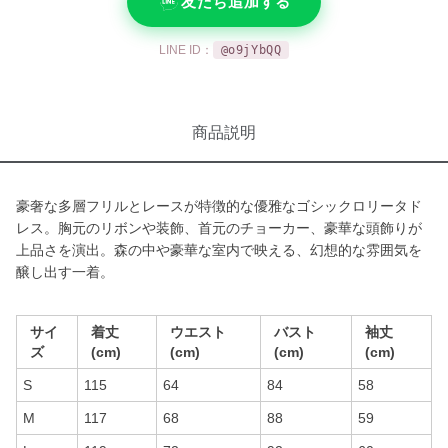
友だち追加する
LINE ID：
@o9jYbQQ
商品説明
豪奢な多層フリルとレースが特徴的な優雅なゴシックロリータド
レス。胸元のリボンや装飾、首元のチョーカー、豪華な頭飾りが
上品さを演出。森の中や豪華な室内で映える、幻想的な雰囲気を
醸し出す一着。
サイ
着丈
ウエスト
バスト
袖丈
ズ
(cm)
(cm)
(cm)
(cm)
S
115
64
84
58
M
117
68
88
59