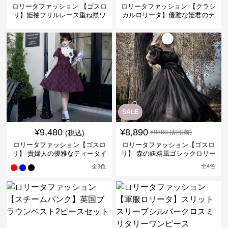
ロリータファッション 【ゴスロ
ロリータファッション 【クラシ
リ】姫袖フリルレース重ね襟ワ
カルロリータ】優雅な姫君のテ
ンピース
ィータイムドレス
SALE
¥
9,480
¥
8,890
(税込)
¥
9880
(割引前)
ロリータファッション【ゴスロ
ロリータファッション【ゴスロ
リ】 貴婦人の優雅なティータイ
リ】 森の妖精風ゴシックロリー
ムドレス
タワンピース
全
4
色
全
3
色