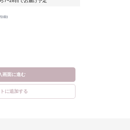
ら7~28日でお届け予定
割引前)
入画面に進む
トに追加する