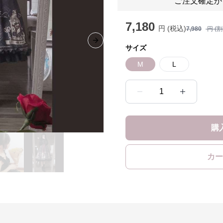
ご注文確定か
7,180
円 (税込)
7,980
円 (
Next slide
サイズ
M
L
1
購
カー