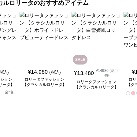
カルロリータ
のおすすめアイテム
SALE
¥
14980
(割引
¥
14,980
¥
(税込)
(税込)
¥
13,480
前)
ッション
ロリータファッション
ロリ
ロリータファッション
リータ】
【クラシカルロリータ】
【ク
【クラシカルロリータ】
ースフリ
ホワイトドレープビュー
ベル
白雪姫風ロリータドレス
全
2
色
ートドレ
ティードレス
ンセ