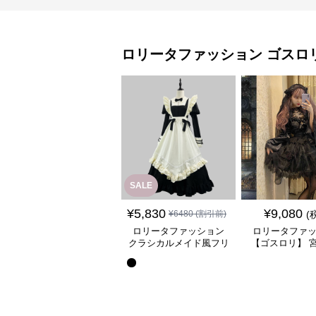
ロリータファッション
ゴスロ
SALE
¥
5,830
¥
9,080
¥
6480
(割引前)
(
ロリータファッション
ロリータファ
クラシカルメイド風フリ
【ゴスロリ】 
ル付き長袖ワンピース
ース重ね姫袖ワ