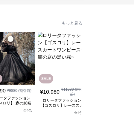
もっと見る
SALE
SALE
¥
11980
(割引
¥
12880
(割引
890
¥
9880
(割引前)
¥
10,980
¥
11,590
前)
前)
ータファッション
ロリータファッション
ロリータファッション
スロリ】 森の妖精
【ゴスロリ】レーススカ
【ゴスロリ】ブラック
シックロリータワン
ートワンピース~館の庭
ースロリィタワンピー
全
4
色
ピース
全
4
色
の黒い霧~