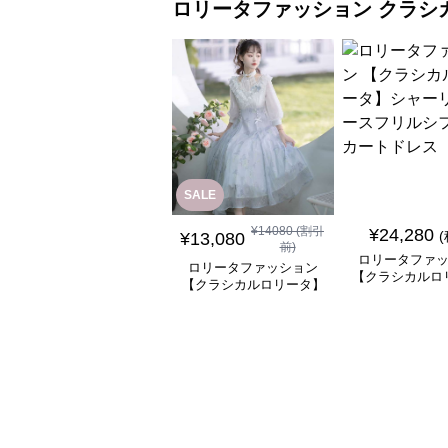
ロリータファッション
クラシ
SALE
¥
14080
(割引
¥
24,280
¥
13,080
前)
ロリータファ
ロリータファッション
【クラシカルロ
【クラシカルロリータ】
シャーリングレ
優雅な姫君のティータイ
ルシフォンスカ
ムドレス
ス