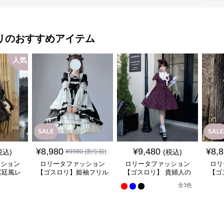
リ
のおすすめアイテム
人気
SALE
SALE
¥
8,980
¥
9,480
¥
8,
税込)
¥
9980
(割引前)
(税込)
ッション
ロリータファッション
ロリータファッション
ロリ
宮廷風レ
【ゴスロリ】姫袖フリル
【ゴスロリ】 貴婦人の
【ゴ
ンピース
レース重ね襟ワンピース
優雅なティータイムドレ
風ゴ
全
3
色
ス