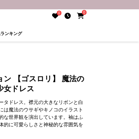
0
0
気ランキング
ン 【ゴスロリ】 魔法の
少女ドレス
ータドレス。襟元の大きなリボンと白
には魔法のウサギやキノコのイラスト
的な世界観を演出しています。袖はふ
体的に可愛らしさと神秘的な雰囲気を