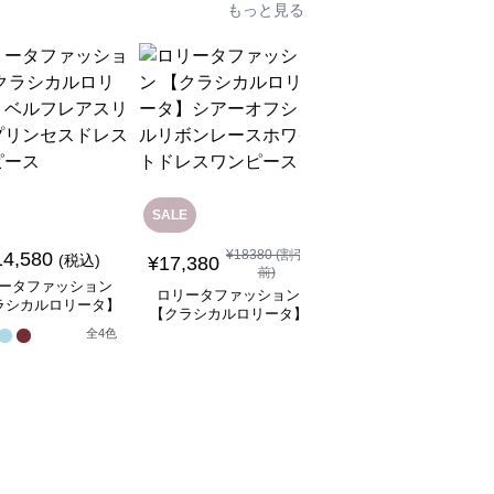
もっと見る
SALE
SALE
¥
18380
(割引
14,580
¥
8,480
(税込)
¥
9480
(割引前)
¥
17,380
前)
ータファッション
ロリータファッション
ロリータファッション
ラシカルロリータ】
【クラシカルロリータ
【クラシカルロリータ】
フレアスリーブプリ
ボリュームレースヘッ
シアーオフショルリボン
全
4
色
スドレスワンピース
ドレス
1
レースホワイトドレスワ
ンピース