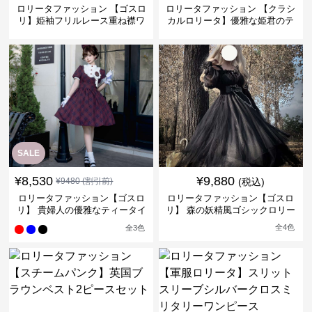
ロリータファッション 【ゴスロ
ロリータファッション 【クラシ
リ】姫袖フリルレース重ね襟ワ
カルロリータ】優雅な姫君のテ
ンピース
ィータイムドレス
SALE
¥
8,530
¥
9,880
¥
9480
(割引前)
(税込)
ロリータファッション【ゴスロ
ロリータファッション【ゴスロ
リ】 貴婦人の優雅なティータイ
リ】 森の妖精風ゴシックロリー
ムドレス
タワンピース
全
4
色
全
3
色