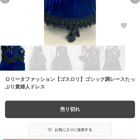
Previous slide
Ne
ロリータファッション【ゴスロリ】ゴシック調レースたっ
ぷり貴婦人ドレス
売り切れ
お気に入りに追加する