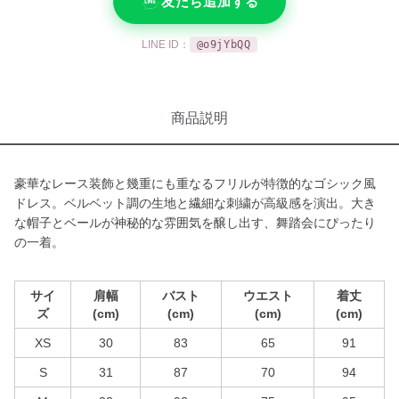
友だち追加する
LINE ID：
@o9jYbQQ
商品説明
豪華なレース装飾と幾重にも重なるフリルが特徴的なゴシック風
ドレス。ベルベット調の生地と繊細な刺繍が高級感を演出。大き
な帽子とベールが神秘的な雰囲気を醸し出す、舞踏会にぴったり
の一着。
サイ
肩幅
バスト
ウエスト
着丈
ズ
(cm)
(cm)
(cm)
(cm)
XS
30
83
65
91
S
31
87
70
94