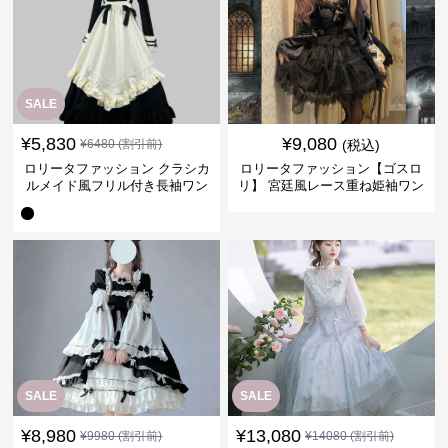
SALE
¥
5,830
¥
9,080
¥
6480
(割引前)
(税込)
ロリータファッション クラシカ
ロリータファッション【ゴスロ
ルメイド風フリル付き長袖ワン
リ】 宮廷風レース重ね姫袖ワン
ピース
ピース
SALE
SALE
¥
8,980
¥
13,080
¥
9980
(割引前)
¥
14080
(割引前)