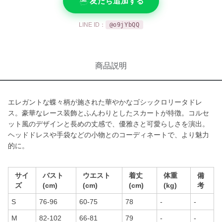
友だち追加する
LINE ID：
@o9jYbQQ
商品説明
エレガントな蝶々柄が施された華やかなゴシックロリータドレ
ス。豪華なレース装飾とふんわりとしたスカートが特徴。コルセ
ット風のデザインと長めの丈感で、優雅さと可愛らしさを演出。
ヘッドドレスや手袋などの小物とのコーディネートで、より魅力
的に。
サイ
バスト
ウエスト
着丈
体重
備
ズ
(cm)
(cm)
(cm)
(kg)
考
S
76-96
60-75
78
-
-
M
82-102
66-81
79
-
-