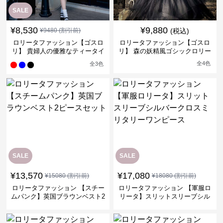
SALE
¥
8,530
¥
9,880
¥
9480
(割引前)
(税込)
ロリータファッション【ゴスロ
ロリータファッション【ゴスロ
リ】 貴婦人の優雅なティータイ
リ】 森の妖精風ゴシックロリー
ムドレス
タワンピース
全
4
色
全
3
色
SALE
SALE
¥
13,570
¥
17,080
¥
15080
(割引前)
¥
18080
(割引前)
ロリータファッション 【スチー
ロリータファッション 【軍服ロ
ムパンク】英国ブラウンベスト2
リータ】スリットスリーブシル
ピースセット
バークロスミリタリーワンピー
ス