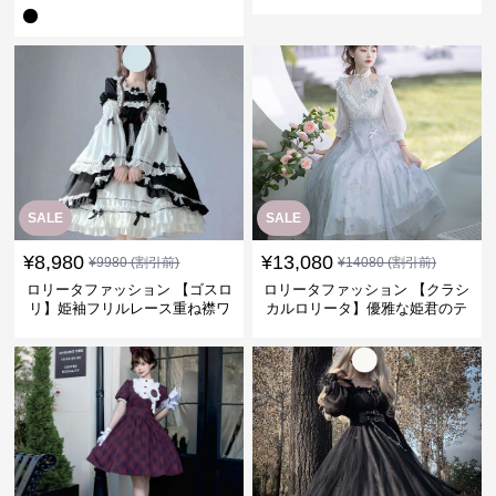
ピース
ピース
SALE
SALE
¥
8,980
¥
13,080
¥
9980
(割引前)
¥
14080
(割引前)
ロリータファッション 【ゴスロ
ロリータファッション 【クラシ
リ】姫袖フリルレース重ね襟ワ
カルロリータ】優雅な姫君のテ
ンピース
ィータイムドレス