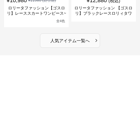
¥
10,980
¥
12,880
¥
11980
(割引前)
(税込)
ロリータファッション【ゴスロ
ロリータファッション 【ゴスロ
リ】レーススカートワンピース~
リ】ブラックレースロリィタワ
館の庭の黒い霧~
ンピース
全
4
色
›
人気アイテム一覧へ