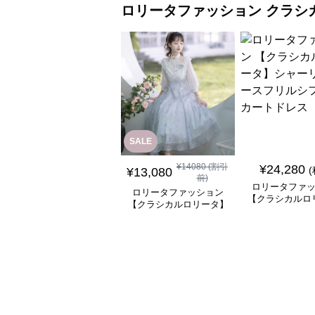
ロリータファッション
クラシ
SALE
¥
14080
(割引
¥
24,280
¥
13,080
前)
ロリータファ
ロリータファッション
【クラシカルロ
【クラシカルロリータ】
シャーリングレ
優雅な姫君のティータイ
ルシフォンスカ
ムドレス
ス