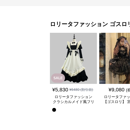
ロリータファッション
ゴスロ
SALE
¥
5,830
¥
9,080
¥
6480
(割引前)
(
ロリータファッション
ロリータファ
クラシカルメイド風フリ
【ゴスロリ】 
ル付き長袖ワンピース
ース重ね姫袖ワ