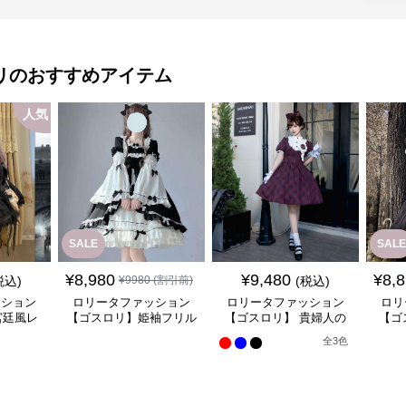
リ
のおすすめアイテム
人気
SALE
SALE
¥
8,980
¥
9,480
¥
8,
税込)
¥
9980
(割引前)
(税込)
ッション
ロリータファッション
ロリータファッション
ロリ
宮廷風レ
【ゴスロリ】姫袖フリル
【ゴスロリ】 貴婦人の
【ゴ
ンピース
レース重ね襟ワンピース
優雅なティータイムドレ
風ゴ
全
3
色
ス