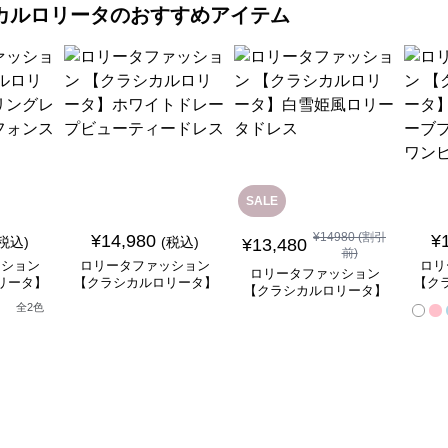
カルロリータ
のおすすめアイテム
SALE
¥
14980
(割引
¥
14,980
¥
(税込)
(税込)
¥
13,480
前)
ッション
ロリータファッション
ロリ
ロリータファッション
リータ】
【クラシカルロリータ】
【ク
【クラシカルロリータ】
ースフリ
ホワイトドレープビュー
ベル
白雪姫風ロリータドレス
全
2
色
ートドレ
ティードレス
ンセ