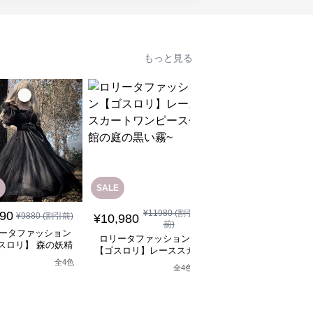
もっと見る
SALE
SALE
¥
11980
(割引
¥
12880
(割引
890
¥
9880
(割引前)
¥
10,980
¥
11,590
前)
前)
ータファッション
ロリータファッション
ロリータファッション
スロリ】 森の妖精
【ゴスロリ】レーススカ
【ゴスロリ】ブラック
シックロリータワン
ートワンピース~館の庭
ースロリィタワンピー
全
4
色
ピース
全
4
色
の黒い霧~