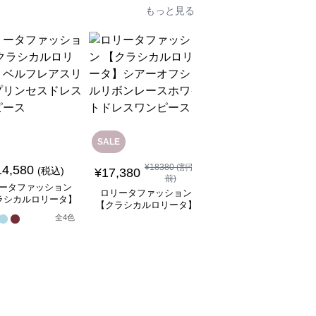
もっと見る
SALE
SALE
¥
18380
(割引
14,580
¥
8,480
(税込)
¥
9480
(割引前)
¥
17,380
前)
ータファッション
ロリータファッション
ロリータファッション
ラシカルロリータ】
【クラシカルロリータ
【クラシカルロリータ】
フレアスリーブプリ
ボリュームレースヘッ
シアーオフショルリボン
全
4
色
スドレスワンピース
ドレス
1
レースホワイトドレスワ
ンピース