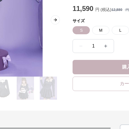
11,590
円 (税込)
12,880
円
サイズ
Next slide
S
M
L
1
購
カー