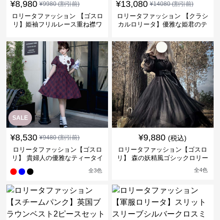
¥
8,980
¥
13,080
¥
9980
(割引前)
¥
14080
(割引前)
ロリータファッション 【ゴスロ
ロリータファッション 【クラシ
リ】姫袖フリルレース重ね襟ワ
カルロリータ】優雅な姫君のテ
ンピース
ィータイムドレス
SALE
¥
8,530
¥
9,880
¥
9480
(割引前)
(税込)
ロリータファッション【ゴスロ
ロリータファッション【ゴスロ
リ】 貴婦人の優雅なティータイ
リ】 森の妖精風ゴシックロリー
ムドレス
タワンピース
全
4
色
全
3
色