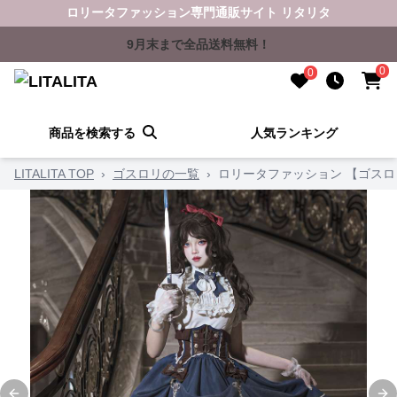
ロリータファッション専門通販サイト リタリタ
9月末まで全品送料無料！
0
0
商品を検索する
人気ランキング
LITALITA TOP
›
ゴスロリの一覧
›
ロリータファッション 【ゴス