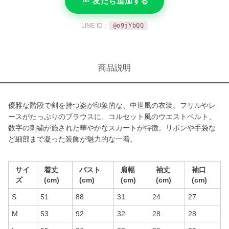
友だち追加する
LINE ID：
@o9jYbQQ
商品説明
優雅な階段で剣を持つ姿が印象的な、中世風の衣装。フリルやレ
ースがたっぷりのブラウスに、コルセット風のウエストベルト、
数字の刺繍が施された華やかなスカートが特徴。リボンや手袋な
ど細部まで凝った装飾が魅力的な一着。
サイ
着丈
バスト
肩幅
袖丈
袖口
ズ
(cm)
(cm)
(cm)
(cm)
(cm)
S
51
88
31
24
27
M
53
92
32
28
28