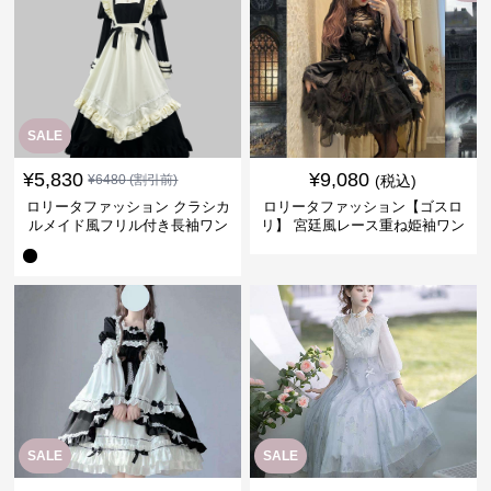
SALE
¥
5,830
¥
9,080
¥
6480
(割引前)
(税込)
ロリータファッション クラシカ
ロリータファッション【ゴスロ
ルメイド風フリル付き長袖ワン
リ】 宮廷風レース重ね姫袖ワン
ピース
ピース
SALE
SALE