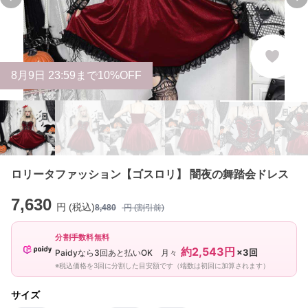
Previous slide
Ne
8
月
9
日 23:59まで10%OFF
ロリータファッション【ゴスロリ】 闇夜の舞踏会ドレス
7,630
円 (税込)
8,480
円 (割引前)
分割手数料無料
約2,543円
×3回
Paidyなら3回あと払いOK 月々
※税込価格を3回に分割した目安額です（端数は初回に加算されます）
サイズ