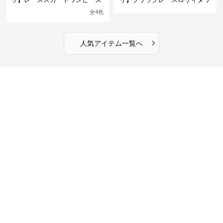
館の庭の黒い霧~
ンピース
全
4
色
›
人気アイテム一覧へ