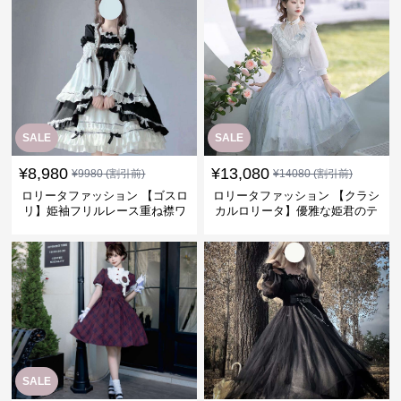
SALE
SALE
¥
8,980
¥
13,080
¥
9980
(割引前)
¥
14080
(割引前)
ロリータファッション 【ゴスロ
ロリータファッション 【クラシ
リ】姫袖フリルレース重ね襟ワ
カルロリータ】優雅な姫君のテ
ンピース
ィータイムドレス
SALE