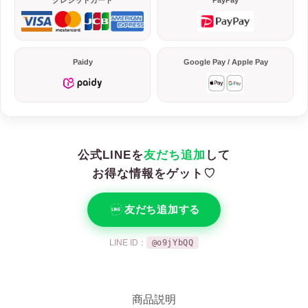
クレジットカード
PayPay
Paidy
Google Pay / Apple Pay
公式LINEを
友だち追加
して
お得な情報をゲット♡
友だち追加する
LINE ID：
@o9jYbQQ
商品説明