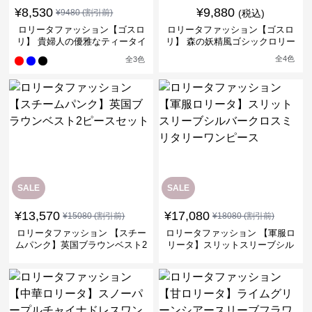
¥
8,530
¥
9,880
¥
9480
(割引前)
(税込)
ロリータファッション【ゴスロ
ロリータファッション【ゴスロ
リ】 貴婦人の優雅なティータイ
リ】 森の妖精風ゴシックロリー
ムドレス
タワンピース
全
4
色
全
3
色
SALE
SALE
¥
13,570
¥
17,080
¥
15080
(割引前)
¥
18080
(割引前)
ロリータファッション 【スチー
ロリータファッション 【軍服ロ
ムパンク】英国ブラウンベスト2
リータ】スリットスリーブシル
ピースセット
バークロスミリタリーワンピー
ス