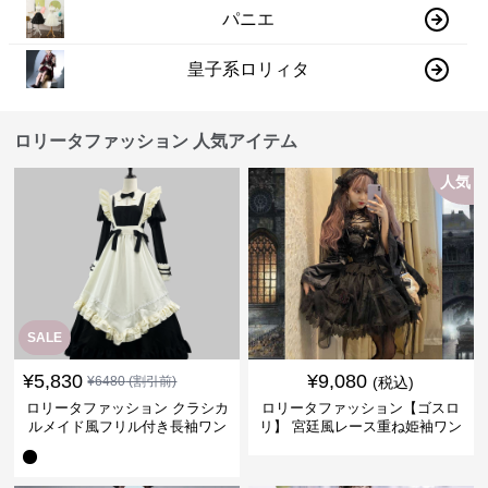
パニエ
皇子系ロリィタ
ロリータファッション 人気アイテム
人気
SALE
¥
5,830
¥
9,080
¥
6480
(割引前)
(税込)
ロリータファッション クラシカ
ロリータファッション【ゴスロ
ルメイド風フリル付き長袖ワン
リ】 宮廷風レース重ね姫袖ワン
ピース
ピース