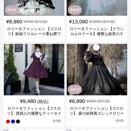
SALE
SALE
¥
8,980
¥
13,080
¥
9980
(割引前)
¥
14080
(割引前)
ロリータファッション 【ゴスロ
ロリータファッション 【クラシ
リ】姫袖フリルレース重ね襟ワ
カルロリータ】優雅な姫君のテ
ンピース
ィータイムドレス
SALE
¥
9,480
¥
8,890
(税込)
¥
9880
(割引前)
ロリータファッション【ゴスロ
ロリータファッション【ゴスロ
リ】 貴婦人の優雅なティータイ
リ】 森の妖精風ゴシックロリー
ムドレス
タワンピース
全
4
色
全
3
色