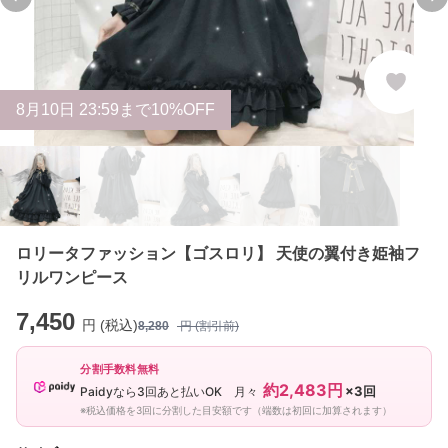
Previous slide
Ne
8
月
10
日 23:59まで10%OFF
ロリータファッション【ゴスロリ】 天使の翼付き姫袖フ
リルワンピース
7,450
円 (税込)
8,280
円 (割引前)
分割手数料無料
約2,483円
×3回
Paidyなら3回あと払いOK 月々
※税込価格を3回に分割した目安額です（端数は初回に加算されます）