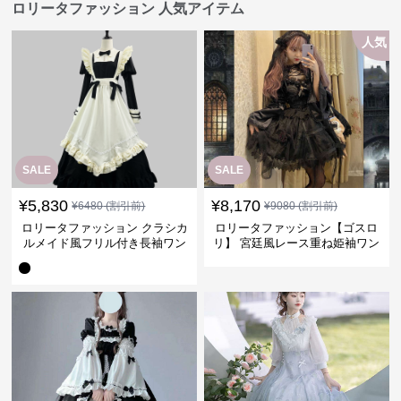
ロリータファッション 人気アイテム
人気
SALE
SALE
¥
5,830
¥
8,170
¥
6480
(割引前)
¥
9080
(割引前)
ロリータファッション クラシカ
ロリータファッション【ゴスロ
ルメイド風フリル付き長袖ワン
リ】 宮廷風レース重ね姫袖ワン
ピース
ピース