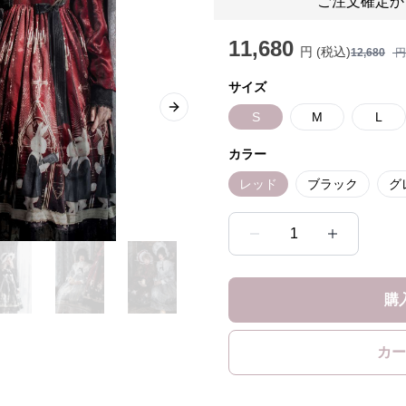
ご注文確定か
11,680
円 (税込)
12,680
円
サイズ
Next slide
S
M
L
カラー
レッド
ブラック
グ
1
購
カー