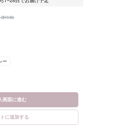
ら7~28日でお届け予定
 (割引前)
レー
入画面に進む
トに追加する