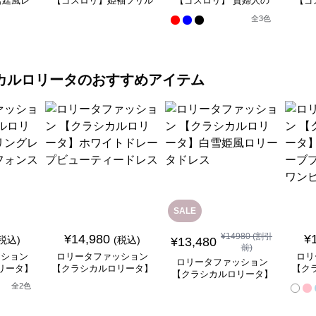
宮廷風レ
【ゴスロリ】姫袖フリル
【ゴスロリ】 貴婦人の
【ゴ
ンピース
レース重ね襟ワンピース
優雅なティータイムドレ
風ゴ
全
3
色
ス
カルロリータ
のおすすめアイテム
SALE
¥
14980
(割引
¥
14,980
¥
(税込)
(税込)
¥
13,480
前)
ッション
ロリータファッション
ロリ
ロリータファッション
リータ】
【クラシカルロリータ】
【ク
【クラシカルロリータ】
ースフリ
ホワイトドレープビュー
ベル
白雪姫風ロリータドレス
全
2
色
ートドレ
ティードレス
ンセ