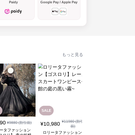
Paidy
Google Pay / Apple Pay
もっと見る
SALE
SALE
¥
11980
(割引
¥
12880
(割引
890
¥
9880
(割引前)
¥
10,980
¥
11,590
前)
前)
ータファッション
ロリータファッション
ロリータファッション