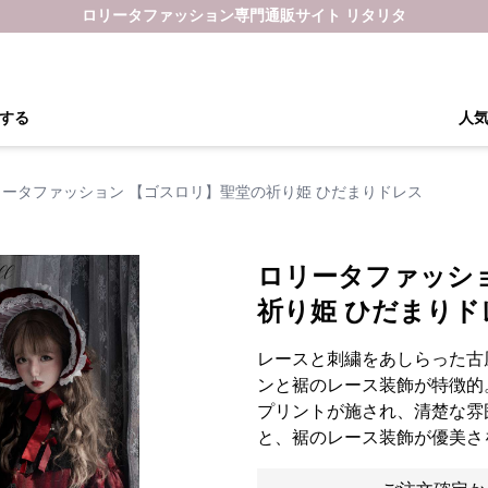
ロリータファッション専門通販サイト リタリタ
する
人
リータファッション 【ゴスロリ】聖堂の祈り姫 ひだまりドレス
ロリータファッシ
祈り姫 ひだまりド
レースと刺繍をあしらった古
ンと裾のレース装飾が特徴的
プリントが施され、清楚な雰
と、裾のレース装飾が優美さ