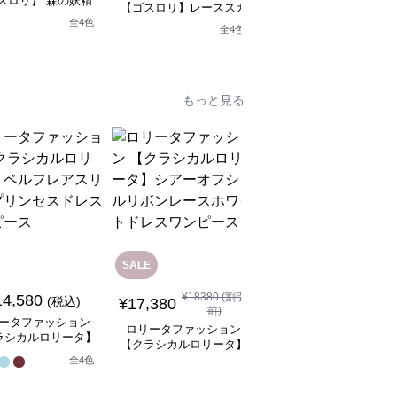
スロリ】 森の妖精
【ゴスロリ】レーススカ
【ゴスロリ】ブラック
シックロリータワン
ートワンピース~館の庭
ースロリィタワンピー
全
4
色
ピース
全
4
色
の黒い霧~
もっと見る
SALE
SALE
¥
18380
(割引
14,580
¥
8,480
(税込)
¥
9480
(割引前)
¥
17,380
前)
ータファッション
ロリータファッション
ロリータファッション
ラシカルロリータ】
【クラシカルロリータ
【クラシカルロリータ】
フレアスリーブプリ
ボリュームレースヘッ
シアーオフショルリボン
全
4
色
スドレスワンピース
ドレス
1
レースホワイトドレスワ
ンピース