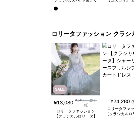
クラシカルメイド風フリ
【ゴスロリ】 
ル付き長袖ワンピース
ース重ね姫袖ワ
ロリータファッション
クラシ
SALE
¥
14080
(割引
¥
24,280
¥
13,080
前)
ロリータファ
ロリータファッション
【クラシカルロ
【クラシカルロリータ】
シャーリングレ
優雅な姫君のティータイ
ルシフォンスカ
ムドレス
ス