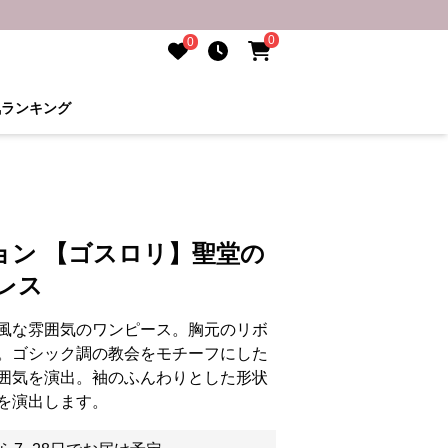
0
0
気ランキング
ョン 【ゴスロリ】聖堂の
レス
風な雰囲気のワンピース。胸元のリボ
。ゴシック調の教会をモチーフにした
囲気を演出。袖のふんわりとした形状
を演出します。