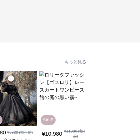
もっと見る
SALE
¥
11980
(割引
880
¥
12,880
¥
9880
(割引前)
(税込)
¥
10,980
前)