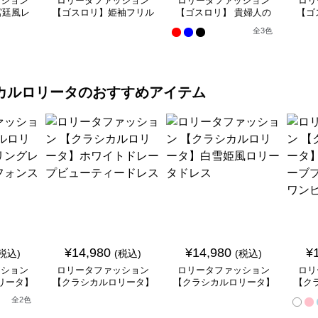
ッション
ロリータファッション
ロリータファッション
ロリ
宮廷風レ
【ゴスロリ】姫袖フリル
【ゴスロリ】 貴婦人の
【ゴ
ンピース
レース重ね襟ワンピース
優雅なティータイムドレ
風ゴ
全
3
色
ス
カルロリータ
のおすすめアイテム
¥
14,980
¥
14,980
¥
(税込)
(税込)
(税込)
ッション
ロリータファッション
ロリータファッション
ロリ
リータ】
【クラシカルロリータ】
【クラシカルロリータ】
【ク
ースフリ
ホワイトドレープビュー
白雪姫風ロリータドレス
ベル
全
2
色
ートドレ
ティードレス
ンセ