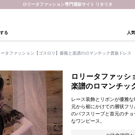
ロリータファッション専門通販サイト リタリタ
する
人
リータファッション【ゴスロリ】薔薇と楽譜のロマンチック貴族ドレス
ロリータファッシ
楽譜のロマンチッ
レース装飾とリボンが優雅な
元から裾にかけての層状フリ
のパフスリーブと首元のチョ
なワンピース。