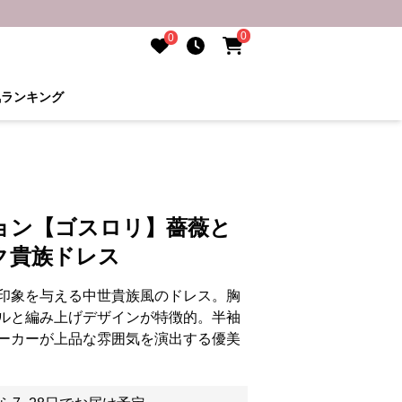
0
0
気ランキング
ョン【ゴスロリ】薔薇と
ク貴族ドレス
印象を与える中世貴族風のドレス。胸
ルと編み上げデザインが特徴的。半袖
ーカーが上品な雰囲気を演出する優美