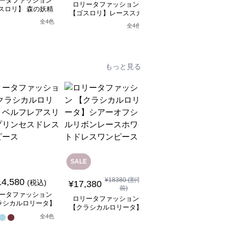
ータファッション
ロリータファッション
ロリータファッション
スロリ】 森の妖精
【ゴスロリ】ブラック
【ゴスロリ】レーススカ
シックロリータワン
ースロリィタワンピー
ートワンピース~館の庭
全
4
色
ピース
全
4
色
の黒い霧~
もっと見る
SALE
SALE
¥
18380
(割引
14,580
¥
8,480
(税込)
¥
9480
(割引前)
¥
17,380
前)
ータファッション
ロリータファッション
ロリータファッション
ラシカルロリータ】
【クラシカルロリータ
【クラシカルロリータ】
フレアスリーブプリ
ボリュームレースヘッ
シアーオフショルリボン
全
4
色
スドレスワンピース
ドレス
1
レースホワイトドレスワ