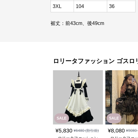
3XL
104
36
裾丈：前43cm、後49cm
ロリータファッション
ゴスロ
SALE
SALE
¥
5,830
¥
8,080
¥
6480
(割引前)
¥
9080