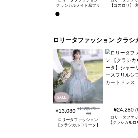
ロリータファッション
ロリータファ
クラシカルメイド風フリ
【ゴスロリ】 
ル付き長袖ワンピース
ース重ね姫袖ワ
ロリータファッション
クラシ
SALE
¥
14080
(割引
¥
24,280
¥
13,080
前)
ロリータファ
ロリータファッション
【クラシカルロ
【クラシカルロリータ】
シャーリングレ
優雅な姫君のティータイ
ルシフォンスカ
ムドレス