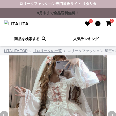
ロリータファッション専門通販サイト リタリタ
9月末まで全品送料無料！
0
0
商品を検索する
人気ランキング
LITALITA TOP
›
甘ロリータの一覧
›
ロリータファッション 星空