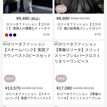
SALE
¥
9,480
¥
8,890
(税込)
¥
9880
(割引前)
ロリータファッション【ゴスロ
ロリータファッション【ゴスロ
リ】 貴婦人の優雅なティータイ
リ】 森の妖精風ゴシックロリー
ムドレス
タワンピース
全
4
色
全
3
色
SALE
SALE
¥
13,570
¥
17,080
¥
15080
(割引前)
¥
18080
(割引前)
ロリータファッション 【スチー
ロリータファッション 【軍服ロ
ムパンク】英国ブラウンベスト2
リータ】スリットスリーブシル
ピースセット
バークロスミリタリーワンピー
ス