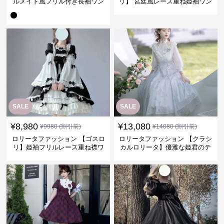
ルメイド風フリル付き長袖ワン
リ】 宮廷風レース重ね姫袖ワン
ピース
ピース
SALE
SALE
¥
8,980
¥
13,080
¥
9980
(割引前)
¥
14080
(割引前)
ロリータファッション 【ゴスロ
ロリータファッション 【クラシ
リ】姫袖フリルレース重ね襟ワ
カルロリータ】優雅な姫君のテ
ンピース
ィータイムドレス