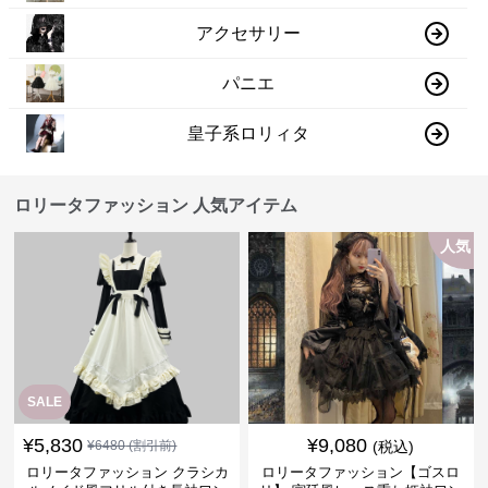
アクセサリー
パニエ
皇子系ロリィタ
ロリータファッション 人気アイテム
人気
SALE
¥
5,830
¥
9,080
¥
6480
(割引前)
(税込)
ロリータファッション クラシカ
ロリータファッション【ゴスロ