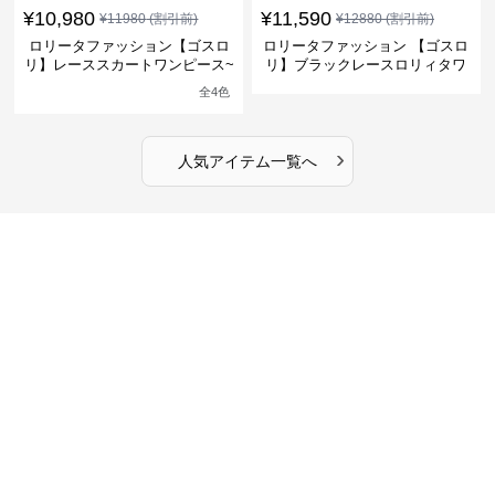
¥
10,980
¥
11,590
¥
11980
(割引前)
¥
12880
(割引前)
ロリータファッション【ゴスロ
ロリータファッション 【ゴスロ
リ】レーススカートワンピース~
リ】ブラックレースロリィタワ
館の庭の黒い霧~
ンピース
全
4
色
›
人気アイテム一覧へ