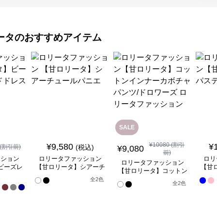
ータ
のおすすめアイテム
SALE
¥
10080
(割引
¥
9,580
¥
(割引前)
(税込)
¥
9,080
前)
ッション
ロリータファッション
ロリ
ロリータファッション
ビーズレ
【甘ロリータ】シアーチ
【甘
【甘ロリータ】コットン
ドレス
ュールパニエ
インナーカボチャパン
全
全
2
色
全
2
色
17
ツ/ドロワーズ ロリータ
色
ファッション