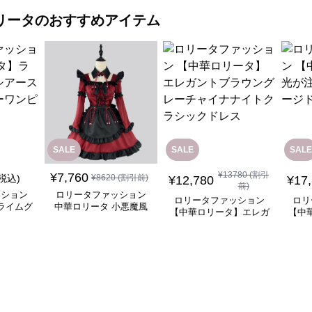
リータ
のおすすめアイテム
SALE
SALE
SALE
¥
13780
(割引
¥
7,760
(税込)
¥
8620
(割引前)
¥
12,780
¥
17
前)
ッション
ロリータファッション
ロリータファッション
ロリ
ライムグ
中華ロリータ 小悪魔風
【中華ロリータ】エレガ
【中
リーブフ
メイド服 ワインレッド
ントブラウングレーチャ
ぐ踊
ピース
ワンピース
イナナイトクラシックド
レス