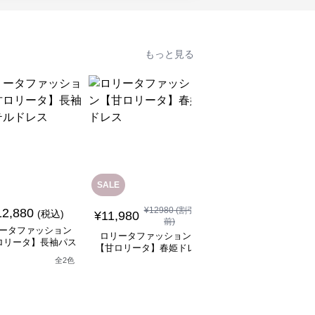
もっと見る
SALE
SALE
¥
12980
(割引
¥
11480
(割引
12,880
(税込)
¥
11,980
¥
10,330
前)
前)
ータファッション
ロリータファッション
ロリータファッション
ロリータ】長袖パス
【甘ロリータ】春姫ドレ
【甘ロリータ】パフス
テルドレス
ス
ーブ夢かわフリルフラ
全
2
色
ーミニワンピース