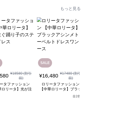
もっと見る
SALE
¥
18580
(割引
¥
17480
(割引
¥
12,080
(税込)
,580
¥
16,480
前)
前)
ロリータファッション
ータファッション
ロリータファッション
【中華ロリータ】ライ
華ロリータ】光が注
【中華ロリータ】ブラッ
グリーンフリルボレロ
り子のステージドレ
クアシンメトリーベルト
全
2
色
ャイナドレスミニワン
ス
ドレスワンピース
ース