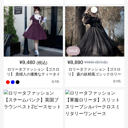
ンピース
ィータイムドレス
SALE
¥
9,480
¥
8,890
(税込)
¥
9880
(割引前)
ロリータファッション【ゴスロ
ロリータファッション【ゴスロ
リ】 貴婦人の優雅なティータイ
リ】 森の妖精風ゴシックロリー
ムドレス
タワンピース
全
4
色
全
3
色