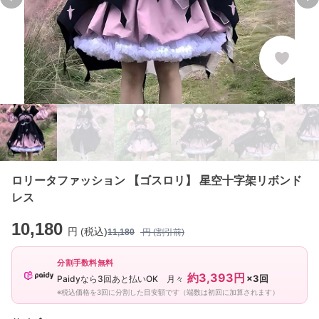
Previous slide
Ne
ロリータファッション 【ゴスロリ】 星空十字架リボンド
レス
10,180
円 (税込)
11,180
円 (割引前)
分割手数料無料
約3,393円
×3回
Paidyなら3回あと払いOK 月々
※税込価格を3回に分割した目安額です（端数は初回に加算されます）