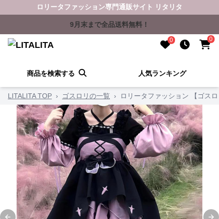
ロリータファッション専門通販サイト リタリタ
9月末まで全品送料無料！
0
0
商品を検索する
人気ランキング
LITALITA TOP
›
ゴスロリの一覧
›
ロリータファッション 【ゴスロ