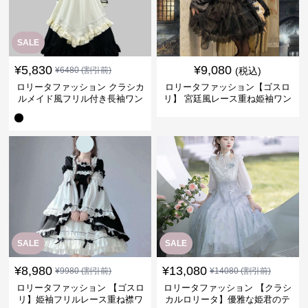
SALE
¥
5,830
¥
9,080
¥
6480
(割引前)
(税込)
ロリータファッション クラシカ
ロリータファッション【ゴスロ
ルメイド風フリル付き長袖ワン
リ】 宮廷風レース重ね姫袖ワン
ピース
ピース
SALE
SALE
¥
8,980
¥
13,080
¥
9980
(割引前)
¥
14080
(割引前)
ロリータファッション 【ゴスロ
ロリータファッション 【クラシ
リ】姫袖フリルレース重ね襟ワ
カルロリータ】優雅な姫君のテ