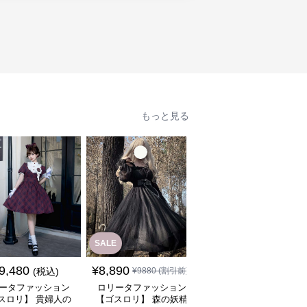
もっと見る
SALE
SALE
¥
18080
(割引
9,480
¥
8,890
(税込)
¥
9880
(割引前)
¥
17,080
前)
ータファッション
ロリータファッション
ロリータファッション
スロリ】 貴婦人の
【ゴスロリ】 森の妖精
【軍服ロリータ】スリ