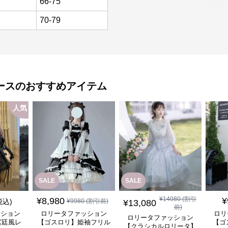
66-75
70-79
ース
のおすすめアイテム
人気
SALE
SALE
¥
14080
(割引
¥
8,980
¥
税込)
¥
9980
(割引前)
¥
13,080
前)
ッション
ロリータファッション
ロリ
ロリータファッション
宮廷風レ
【ゴスロリ】姫袖フリル
【ゴ
【クラシカルロリータ】