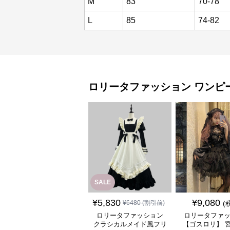
M
83
70-78
L
85
74-82
ロリータファッション
ワンピ
SALE
¥
5,830
¥
9,080
¥
6480
(割引前)
(
ロリータファッション
ロリータファ
クラシカルメイド風フリ
【ゴスロリ】 