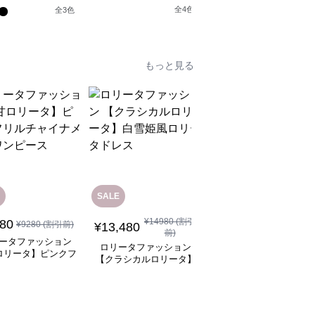
なティータイムドレ
風ゴシックロリータワン
トスリーブシルバーク
全
4
色
全
3
色
ス
ピース
スミリタリーワンピー
もっと見る
SALE
¥
14980
(割引
280
¥
14,580
¥
9280
(割引前)
(税込)
¥
13,480
前)
ータファッション
ロリータファッション
ロリータファッション
ロリータ】ピンクフ
【クラシカルロリータ
【クラシカルロリータ】
チャイナメイドワン
ベルフレアスリーブプ
白雪姫風ロリータドレス
全
4
色
ピース
ンセスドレスワンピー