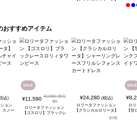
ンピース
レース重ね襟ワンピース
優雅
優雅な姫君のティータイ
ムドレス
のおすすめアイテム
SALE
SALE
¥
12880
(割引
¥
24,280
¥
8,
(税込)
(税込)
¥
11,590
前)
ッション
ロリータファッション
ロリ
ロリータファッション
】スノー
【クラシカルロリータ】
【甘
【ゴスロリ】ブラックレ
ナドレス
シャーリングレースフリ
リル
ースロリィタワンピース
全
2
色
ス
ルシフォンスカートドレ
ス