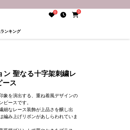
0
0
気ランキング
ョン 聖なる十字架刺繍レ
ピース
印象を演出する、重ね着風デザインの
ンピースです。
繊細なレース装飾が上品さを醸し出
は編み上げリボンがあしらわれていま