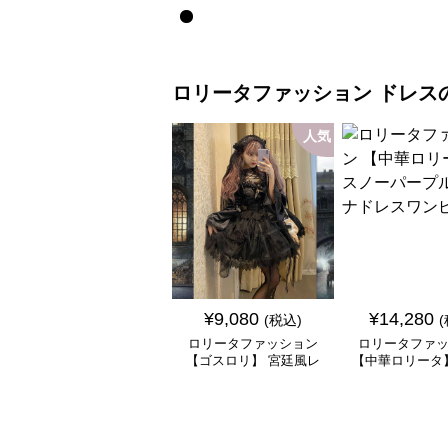
ル付き長袖ワンピース
ース重ね姫袖ワ
ロリータファッション
ドレス
人気
¥
9,080
¥
14,280
(税込)
ロリータファッション
ロリータファ
【ゴスロリ】 宮廷風レ
【中華ロリータ
ース重ね姫袖ワンピース
パープルチャイ
ワンピー