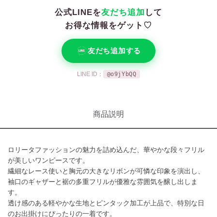
公式LINEを
友だち追加
して
お得な情報をゲット♡
友だち追加する
LINE ID：
@o9jYbQQ
商品説明
ロリータファッションの魅力を詰め込んだ、華やかな段々フリル
が美しいワンピースです。
繊細なレース使いと胸元の大きなリボンが可憐な印象を演出し、
袖口のギャザーと裾の多重フリルが優雅な雰囲気を醸し出しま
す。
透け感のある軽やかな生地とピンタック加工が上品で、特別な日
のお出掛けにぴったりの一着です。