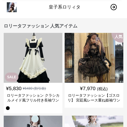
皇子系ロリィタ
ロリータファッション 人気アイテム
人気
SALE
¥
5,830
¥
7,970
¥
6480
(割引前)
(税込)
ロリータファッション クラシカ
ロリータファッション【ゴスロ
ルメイド風フリル付き長袖ワン
リ】 宮廷風レース重ね姫袖ワン
ピース
ピース