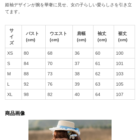
姫袖デザインが腕を華奢に見せ、女の子らしい愛らしさを引き立
てます。
サ
バスト
ウエスト
肩幅
袖丈
裾丈
イ
(cm)
(cm)
(cm)
(cm)
(cm)
ズ
XS
80
68
36
60
100
S
84
70
37
61
101
M
88
73
38
62
103
L
92
76
39
63
105
XL
98
82
40
64
107
商品画像