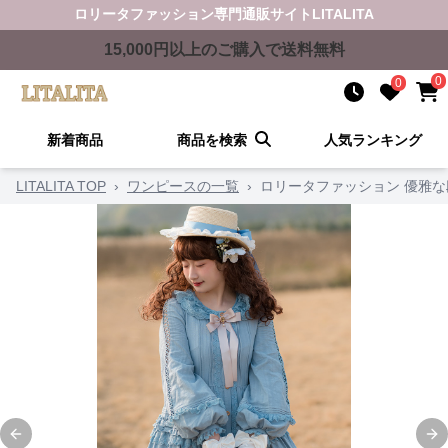
ロリータファッション
専門通販サイト
LITALITA
15,000
円以上のご購入で送料無料
0
0
新着商品
商品を検索
人気ランキング
LITALITA TOP
›
ワンピースの一覧
›
ロリータファッション 優雅
Previous slide
Ne