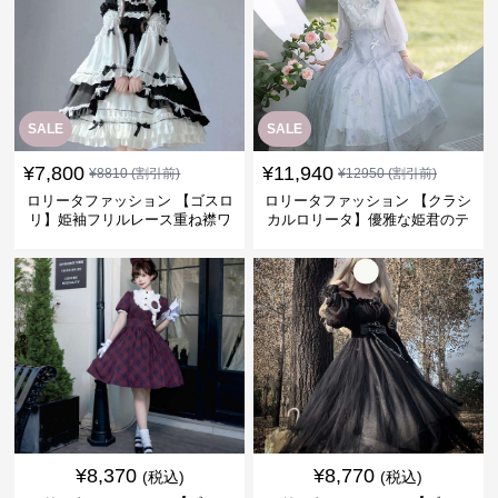
SALE
SALE
¥
7,800
¥
11,940
¥
8810
(割引前)
¥
12950
(割引前)
ロリータファッション 【ゴスロ
ロリータファッション 【クラシ
リ】姫袖フリルレース重ね襟ワ
カルロリータ】優雅な姫君のテ
ンピース
ィータイムドレス
¥
8,370
¥
8,770
(税込)
(税込)