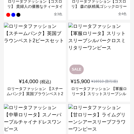
ロリータファッション【ゴスロ
ロリータファッション【ゴスロ
リ】 貴婦人の優雅なティータイ
リ】 森の妖精風ゴシックロリー
ムドレス
タワンピース
全
4
色
全
3
色
SALE
¥
14,000
¥
15,900
(税込)
¥
16910
(割引前)
ロリータファッション 【スチー
ロリータファッション 【軍服ロ
ムパンク】英国ブラウンベスト2
リータ】スリットスリーブシル
ピースセット
バークロスミリタリーワンピー
ス